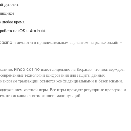
й депозит.
авщиков.
 любое время.
ройств на iOS и Android.
casino и делают его привлекательным вариантом на рынке онлайн-
казино. Pinco casino имеет лицензию на Кюрасао, что подтверждает
ет современные технологии шифрования для защиты данных
финансовые транзакции остаются конфиденциальными и безопасными.
оддержанием честной игры. Все игры проходят регулярные проверки, и
сел, что исключает возможность манипуляций.