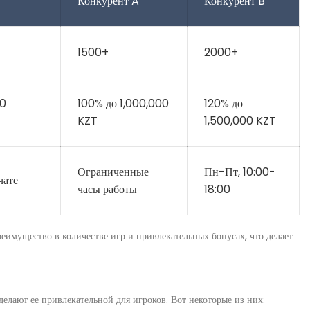
Конкурент A
Конкурент B
1500+
2000+
50
100% до 1,000,000
120% до
KZT
1,500,000 KZT
Ограниченные
Пн-Пт, 10:00-
чате
часы работы
18:00
еимущество в количестве игр и привлекательных бонусах, что делает
елают ее привлекательной для игроков. Вот некоторые из них: