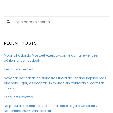
RECENT POSTS
Mobil cihazlarda Mostbet Azerbaycan ilə qumar əyləncəsi
gözləniləndən sadədir
Test Post Created
Navegar por casas de apuestas fuera de España implica más
que solo jugar, es aceptar un mundo sin fronteras ni certezas
claras
Test Post Created
De populairste casino spellen op Beste Legale Goksites van
Nederland 2026: van slots tot