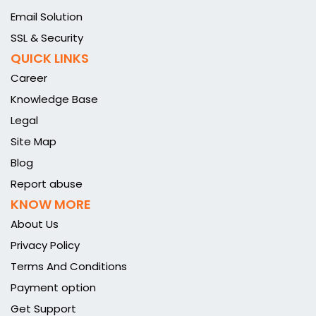
Email Solution
SSL & Security
QUICK LINKS
Career
Knowledge Base
Legal
Site Map
Blog
Report abuse
KNOW MORE
About Us
Privacy Policy
Terms And Conditions
Payment option
Get Support