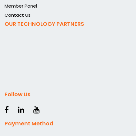
Member Panel
Contact Us
OUR TECHNOLOGY PARTNERS
Follow Us
Payment Method