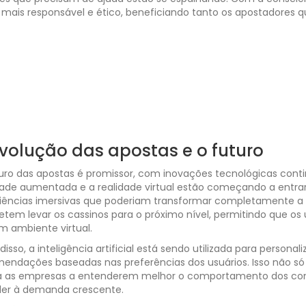
 mais responsável e ético, beneficiando tanto os apostadores 
volução das apostas e o futuro
uro das apostas é promissor, com inovações tecnológicas conti
dade aumentada e a realidade virtual estão começando a entra
iências imersivas que poderiam transformar completamente a
tem levar os cassinos para o próximo nível, permitindo que os
 ambiente virtual.
disso, a inteligência artificial está sendo utilizada para persona
endações baseadas nas preferências dos usuários. Isso não s
ia as empresas a entenderem melhor o comportamento dos con
er à demanda crescente.