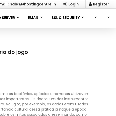
mail : sales@hostingcentre.in
Login
Register
 SERVER
EMAIL
SSL & SECURITY
ria do jogo
omo os babilônios, egípcios e romanos utilizavam
es importantes. Os dados, um dos instrumentos
ra. No Egito, por exemplo, os dados eram usados
ortância cultural dessa prática já naquela época.
 sobre os mitos associados a esse mundo, como