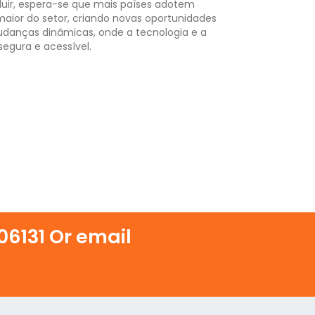
oluir, espera-se que mais países adotem
maior do setor, criando novas oportunidades
danças dinâmicas, onde a tecnologia e a
egura e acessível.
6131 Or email