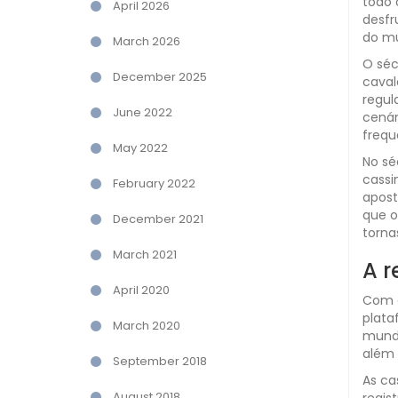
todo 
April 2026
desfr
do mu
March 2026
O séc
December 2025
caval
regul
June 2022
cenár
frequ
May 2022
No sé
cassi
February 2022
apost
que o
December 2021
torna
March 2021
A r
April 2020
Com a
plata
March 2020
mundo
além 
September 2018
As ca
August 2018