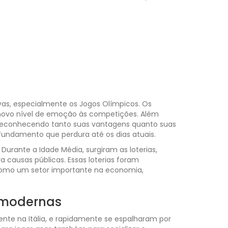
vas, especialmente os Jogos Olímpicos. Os
novo nível de emoção às competições. Além
as, reconhecendo tanto suas vantagens quanto suas
fundamento que perdura até os dias atuais.
rante a Idade Média, surgiram as loterias,
causas públicas. Essas loterias foram
como um setor importante na economia,
 modernas
ente na Itália, e rapidamente se espalharam por