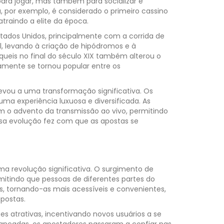
ara jogar, mas também para socializar e
, por exemplo, é considerado o primeiro cassino
atraindo a elite da época.
tados Unidos, principalmente com a corrida de
, levando à criação de hipódromos e à
ueis no final do século XIX também alterou o
amente se tornou popular entre os
levou a uma transformação significativa. Os
a experiência luxuosa e diversificada. As
o advento da transmissão ao vivo, permitindo
a evolução fez com que as apostas se
a revolução significativa. O surgimento de
rmitindo que pessoas de diferentes partes do
, tornando-as mais acessíveis e convenientes,
postas.
 atrativas, incentivando novos usuários a se