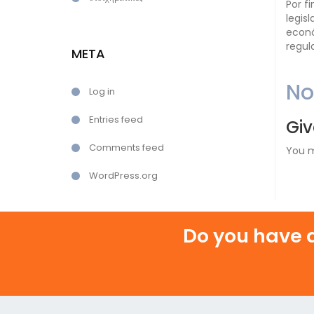
Por f
legis
econô
regul
META
N
Log in
Entries feed
Giv
Comments feed
You 
WordPress.org
Do you have a