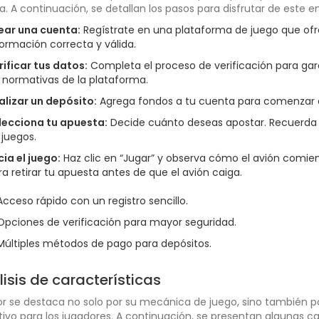
a. A continuación, se detallan los pasos para disfrutar de este 
ear una cuenta:
Regístrate en una plataforma de juego que ofre
formación correcta y válida.
rificar tus datos:
Completa el proceso de verificación para gar
s normativas de la plataforma.
alizar un depósito:
Agrega fondos a tu cuenta para comenzar a 
lecciona tu apuesta:
Decide cuánto deseas apostar. Recuerda qu
 juegos.
cia el juego:
Haz clic en “Jugar” y observa cómo el avión comi
ra retirar tu apuesta antes de que el avión caiga.
Acceso rápido con un registro sencillo.
Opciones de verificación para mayor seguridad.
Múltiples métodos de pago para depósitos.
isis de características
or se destaca no solo por su mecánica de juego, sino también po
tivo para los jugadores. A continuación, se presentan algunas ca