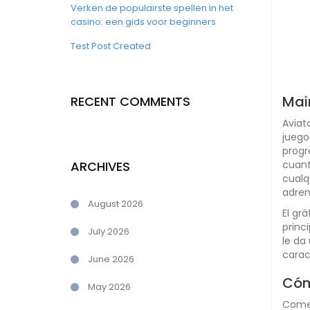
Verken de populairste spellen in het
casino: een gids voor beginners
Test Post Created
Mai
RECENT COMMENTS
Aviat
juego
progr
ARCHIVES
cuant
cualq
adren
August 2026
El gr
princ
July 2026
le da
carac
June 2026
Cóm
May 2026
Comen