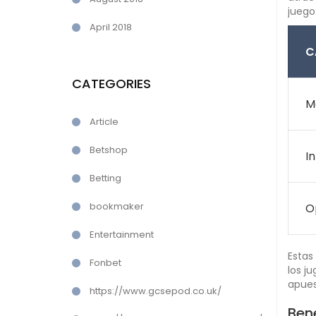
juego
April 2018
C
CATEGORIES
M
Article
Betshop
I
Betting
bookmaker
O
Entertainment
Estas
Fonbet
los j
apues
https://www.gcsepod.co.uk/
Ben