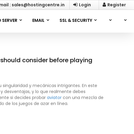
mail : sales@hostingcentre.in
Login
Register
 SERVER
EMAIL
SSL & SECURITY
 should consider before playing
 singularidad y mecánicas intrigantes. En este
s y desventajas, y lo que realmente debes
ente si decides probar
aviator
con una mezcla de
 de los juegos de azar en línea.