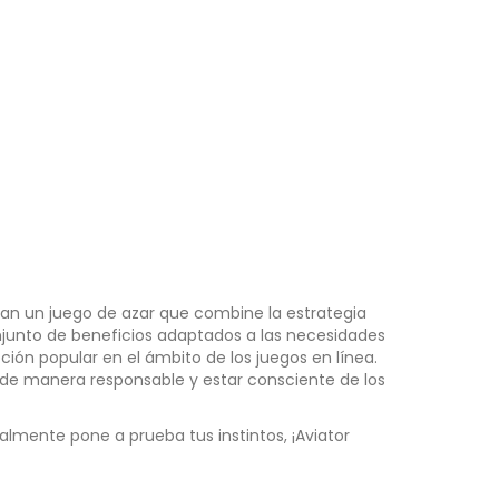
an un juego de azar que combine la estrategia
onjunto de beneficios adaptados a las necesidades
ión popular en el ámbito de los juegos en línea.
 de manera responsable y estar consciente de los
ealmente pone a prueba tus instintos, ¡Aviator