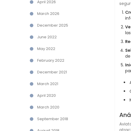
April 2026
segur
Cr
March 2026
in
December 2025
Ve
la
June 2022
Re
May 2022
Se
de
February 2022
Ini
pa
December 2021
March 2021
April 2020
March 2020
Anál
September 2018
Aviat
atrac
August 2018