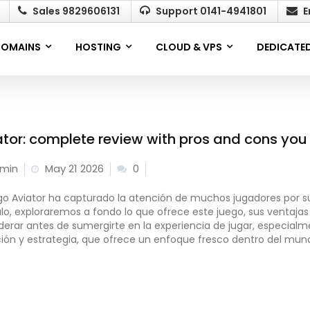
Sales 9829606131
Support 0141-4941801
E
OMAINS
HOSTING
CLOUD & VPS
DEDICATED
ator: complete review with pros and cons you
min
May 21 2026
0
ego Aviator ha capturado la atención de muchos jugadores por su
ulo, exploraremos a fondo lo que ofrece este juego, sus ventaja
derar antes de sumergirte en la experiencia de jugar, especialm
ón y estrategia, que ofrece un enfoque fresco dentro del mundo