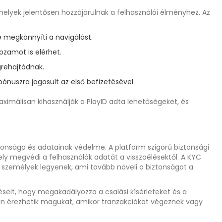
melyek jelentősen hozzájárulnak a felhasználói élményhez. Az
e megkönnyíti a navigálást.
zamot is elérhet.
grehajtódnak.
ónuszra jogosult az első befizetésével.
ximálisan kihasználják a PlayID adta lehetőségeket, és
tonsága és adatainak védelme. A platform szigorú biztonsági
ely megvédi a felhasználók adatát a visszaélésektől. A KYC
di személyek legyenek, ami tovább növeli a biztonságot a
déseit, hogy megakadályozza a csalási kísérleteket és a
ban érezhetik magukat, amikor tranzakciókat végeznek vagy