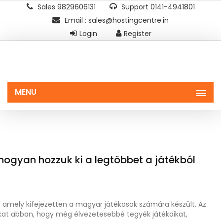
Sales 9829606131
Support 0141-4941801
Email : sales@hostingcentre.in
Login
Register
MENU
ogyan hozzuk ki a legtöbbet a játékból
ás, amely kifejezetten a magyar játékosok számára készült. Az
ókat abban, hogy még élvezetesebbé tegyék játékaikat,