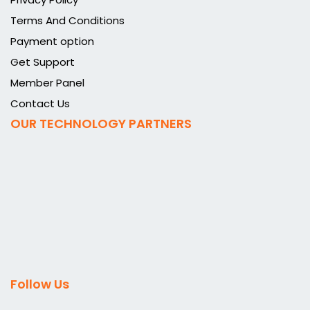
Terms And Conditions
Payment option
Get Support
Member Panel
Contact Us
OUR TECHNOLOGY PARTNERS
Follow Us