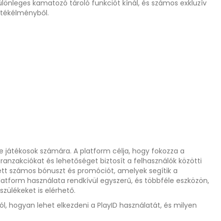
ülönleges kamatozó tároló funkciót kínál, és számos exkluzív
átékélményből.
e játékosok számára. A platform célja, hogy fokozza a
tranzakciókat és lehetőséget biztosít a felhasználók közötti
tt számos bónuszt és promóciót, amelyek segítik a
atform használata rendkívül egyszerű, és többféle eszközön,
szülékeket is elérhető.
l, hogyan lehet elkezdeni a PlayID használatát, és milyen