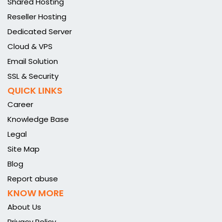
Shared Hosting
Reseller Hosting
Dedicated Server
Cloud & VPS
Email Solution
SSL & Security
QUICK LINKS
Career
Knowledge Base
Legal
Site Map
Blog
Report abuse
KNOW MORE
About Us
Privacy Policy