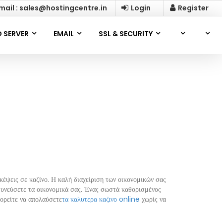
mail : sales@hostingcentre.in
Login
Register
 SERVER
EMAIL
SSL & SECURITY
κέψεις σε καζίνο. Η καλή διαχείριση των οικονομικών σας
νδυνεύσετε τα οικονομικά σας. Ένας σωστά καθορισμένος
πορείτε να απολαύσετε
τα καλυτερα καζινο online
χωρίς να