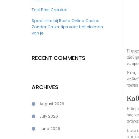
Test Post Created
Speel slim bij Beste Online Casino
Zonder Cruks: tips voor het claimen
van je
Η ψυχο
RECENT COMMENTS
αίσθησ
να προ
Έτσι, 
να δια
πρέπει
ARCHIVES
Καθ
August 2026
Η δημι
σας κα
July 2026
ανάγκε
June 2026
Είναι 
στο κα