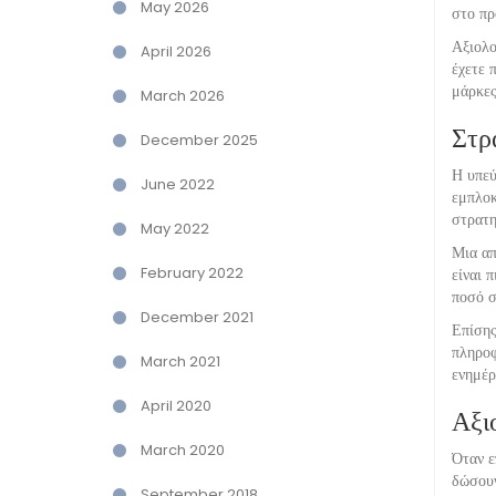
May 2026
στο πρ
Αξιολο
April 2026
έχετε 
μάρκες
March 2026
Στρ
December 2025
Η υπεύ
June 2022
εμπλοκ
στρατη
May 2022
Μια απ
February 2022
είναι 
ποσό σ
December 2021
Επίσης
πληροφ
March 2021
ενημέρ
April 2020
Αξι
March 2020
Όταν ε
δώσουν
September 2018