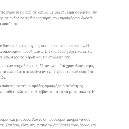
ις επισκέψεις σας σε καζίνο με μεγαλύτερη σαφήνεια. Αν
οχής σε εκδηλώσεις ή προσφορές που προσφέρουν δωρεάν
ο ποσό σας.
κινδύνους και τις παγίδες που μπορεί να προκύψουν. Η
ια οικονομικά προβλήματα. Η εκπαίδευση σχετικά με τις
τε καλύτερα τα κέρδη και τις απώλειές σας.
εια των παιχνιδιών σας. Όταν έχετε ένα χρονοδιάγραμμα,
 να ξαναπάτε στο καζίνο αν έχετε χάσει το καθορισμένο
ίδι.
α παίκτες. Αυτές οι ομάδες προσφέρουν πολύτιμες
 να μάθετε πώς να απολαμβάνετε το τζόγο με ασφάλεια. Η
σφορές και μπόνους. Αυτές οι προσφορές μπορεί να σας
ετε. Ωστόσο, είναι σημαντικό να διαβάσετε τους όρους και