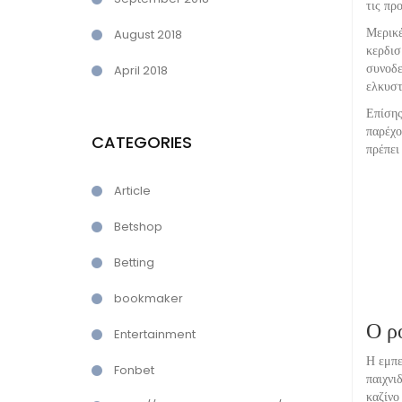
τις πρ
Μερικέ
August 2018
κερδισ
συνοδε
April 2018
ελκυστ
Επίσης
παρέχο
CATEGORIES
πρέπει
Article
Betshop
Betting
bookmaker
Ο ρό
Entertainment
Η εμπε
Fonbet
παιχνι
καζίνο