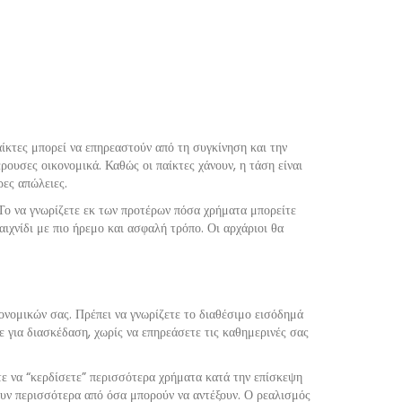
αίκτες μπορεί να επηρεαστούν από τη συγκίνηση και την
ρουσες οικονομικά. Καθώς οι παίκτες χάνουν, η τάση είναι
ρες απώλειες.
 Το να γνωρίζετε εκ των προτέρων πόσα χρήματα μπορείτε
αιχνίδι με πιο ήρεμο και ασφαλή τρόπο. Οι αρχάριοι θα
ονομικών σας. Πρέπει να γνωρίζετε το διαθέσιμο εισόδημά
ε για διασκέδαση, χωρίς να επηρεάσετε τις καθημερινές σας
ετε να “κερδίσετε” περισσότερα χρήματα κατά την επίσκεψη
ύουν περισσότερα από όσα μπορούν να αντέξουν. Ο ρεαλισμός