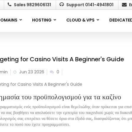
Sales 9829606131
Support 0141-4941801
E
OMAINS
HOSTING
CLOUD & VPS
DEDICATED
geting for Casino Visits A Beginner's Guide
min
Jun 23 2026
0
ting for Casino Visits A Beginner's Guide
ημασία του προϋπολογισμού για τα καζίνο
ραμματισμός ενός προϋπολογισμού είναι θεμελιώδης όταν πρόκειται για επισ
 να σας βοηθήσει να απολαύσετε την εμπειρία του παιχνιδιού χωρίς να διακι
λογισμός σας επιτρέπει να θέσετε όρια στα έξοδά σας, διασφαλίζοντας ότι μ
ίνετε το ποσό που έχετε προγραμματίσει.