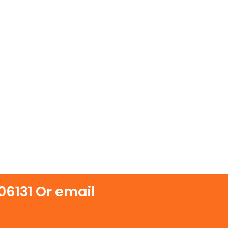
6131 Or email