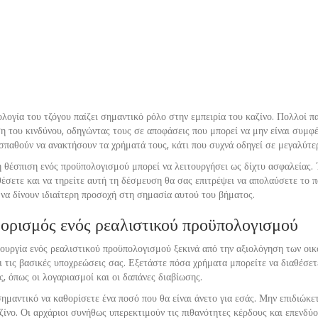
λογία του τζόγου παίζει σημαντικό ρόλο στην εμπειρία του καζίνο. Πολλοί π
η του κινδύνου, οδηγώντας τους σε αποφάσεις που μπορεί να μην είναι συμφέ
σπαθούν να ανακτήσουν τα χρήματά τους, κάτι που συχνά οδηγεί σε μεγαλύτε
η θέσπιση ενός προϋπολογισμού μπορεί να λειτουργήσει ως δίχτυ ασφαλείας.
θέσετε και να τηρείτε αυτή τη δέσμευση θα σας επιτρέψει να απολαύσετε το π
 να δίνουν ιδιαίτερη προσοχή στη σημασία αυτού του βήματος.
ορισμός ενός ρεαλιστικού προϋπολογισμού
ουργία ενός ρεαλιστικού προϋπολογισμού ξεκινά από την αξιολόγηση των οικ
ι τις βασικές υποχρεώσεις σας. Εξετάστε πόσα χρήματα μπορείτε να διαθέσετ
ς, όπως οι λογαριασμοί και οι δαπάνες διαβίωσης.
σημαντικό να καθορίσετε ένα ποσό που θα είναι άνετο για εσάς. Μην επιδιώκ
ζίνο. Οι αρχάριοι συνήθως υπερεκτιμούν τις πιθανότητες κέρδους και επενδ