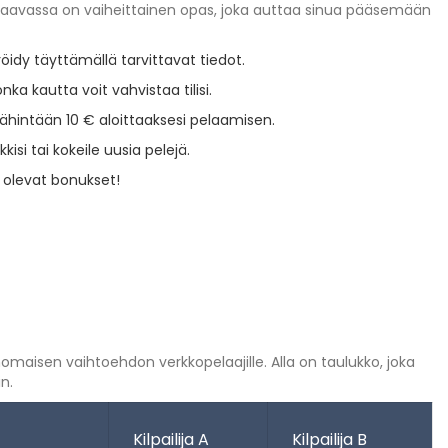
raavassa on vaiheittainen opas, joka auttaa sinua pääsemään
röidy täyttämällä tarvittavat tiedot.
nka kautta voit vahvistaa tilisi.
ähintään 10 € aloittaaksesi pelaamisen.
kisi tai kokeile uusia pelejä.
a olevat bonukset!
maisen vaihtoehdon verkkopelaajille. Alla on taulukko, joka
n.
Kilpailija A
Kilpailija B