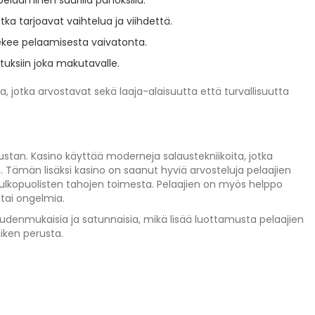
otka tarjoavat vaihtelua ja viihdettä.
tekee pelaamisesta vaivatonta.
utuksiin joka makutavalle.
 jotka arvostavat sekä laaja-alaisuutta että turvallisuutta
ustan. Kasino käyttää moderneja salaustekniikoita, jotka
ja. Tämän lisäksi kasino on saanut hyviä arvosteluja pelaajien
ttu ulkopuolisten tahojen toimesta. Pelaajien on myös helppo
 tai ongelmia.
keudenmukaisia ja satunnaisia, mikä lisää luottamusta pelaajien
aiken perusta.