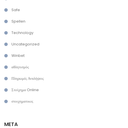
Safe
Spellen
Technology
Uncategorized
Winbet
αθλητισμός
Πληρωμές Αναλήψεις
Στοίχημα Online
στοιχηματικες
META