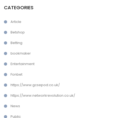
CATEGORIES
Article
Betshop
Betting
bookmaker
Entertainment
Fonbet
https://www.gcsepod.co.uk/
https://www.networkrevolution.co.uk/
News
Public