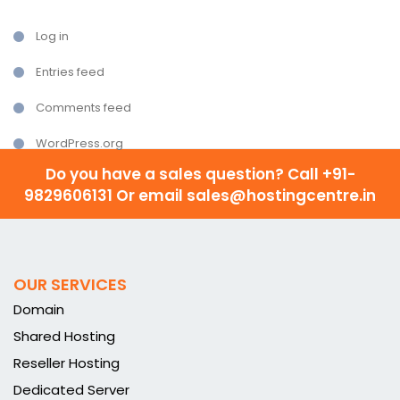
Log in
Entries feed
Comments feed
WordPress.org
Do you have a sales question? Call
+91-
9829606131 Or email sales@hostingcentre.in
OUR SERVICES
Domain
Shared Hosting
Reseller Hosting
Dedicated Server