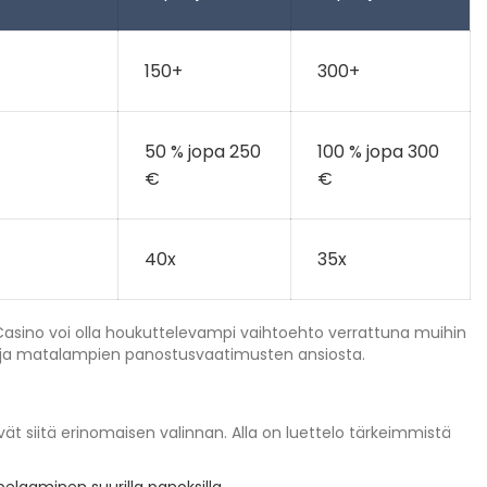
150+
300+
50 % jopa 250
100 % jopa 300
€
€
40x
35x
asino voi olla houkuttelevampi vaihtoehto verrattuna muihin
en ja matalampien panostusvaatimusten ansiosta.
vät siitä erinomaisen valinnan. Alla on luettelo tärkeimmistä
elaaminen suurilla panoksilla.