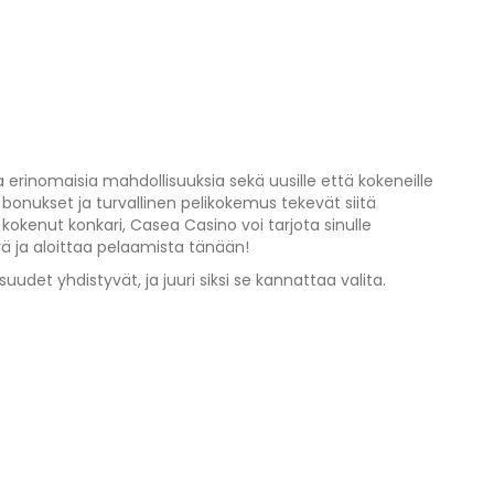
rinomaisia mahdollisuuksia sekä uusille että kokeneille
t bonukset ja turvallinen pelikokemus tekevät siitä
i kokenut konkari, Casea Casino voi tarjota sinulle
 ja aloittaa pelaamista tänään!
udet yhdistyvät, ja juuri siksi se kannattaa valita.