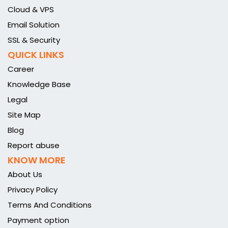
Cloud & VPS
Email Solution
SSL & Security
QUICK LINKS
Career
Knowledge Base
Legal
Site Map
Blog
Report abuse
KNOW MORE
About Us
Privacy Policy
Terms And Conditions
Payment option