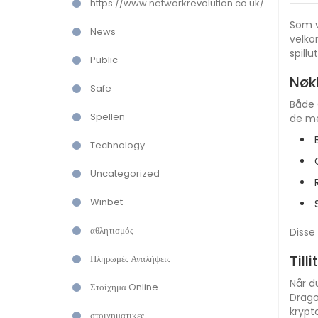
https://www.networkrevolution.co.uk/
Som v
News
velko
spill
Public
Nøk
Safe
Både 
Spellen
de me
Technology
Uncategorized
Winbet
αθλητισμός
Disse
Till
Πληρωμές Αναλήψεις
Når d
Στοίχημα Online
Drago
krypt
στοιχηματικες