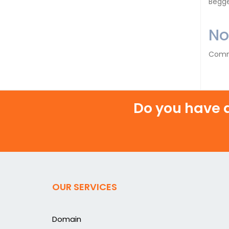
Begge
N
Comm
Do you have a
OUR SERVICES
Domain