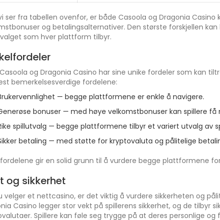
i ser fra tabellen ovenfor, er både Casoola og Dragonia Casino
mstbonuser og betalingsalternativer. Den største forskjellen kan 
utvalget som hver plattform tilbyr.
kelfordeler
Casoola og Dragonia Casino har sine unike fordeler som kan tiltrek
st bemerkelsesverdige fordelene:
Brukervennlighet — begge plattformene er enkle å navigere.
Generøse bonuser — med høye velkomstbonuser kan spillere få 
Rike spillutvalg — begge plattformene tilbyr et variert utvalg av s
Sikker betaling — med støtte for kryptovaluta og pålitelige beta
 fordelene gir en solid grunn til å vurdere begge plattformene for
itt og sikkerhet
u velger et nettcasino, er det viktig å vurdere sikkerheten og pål
nia Casino legger stor vekt på spillerens sikkerhet, og de tilbyr s
ovalutaer. Spillere kan føle seg trygge på at deres personlige og 