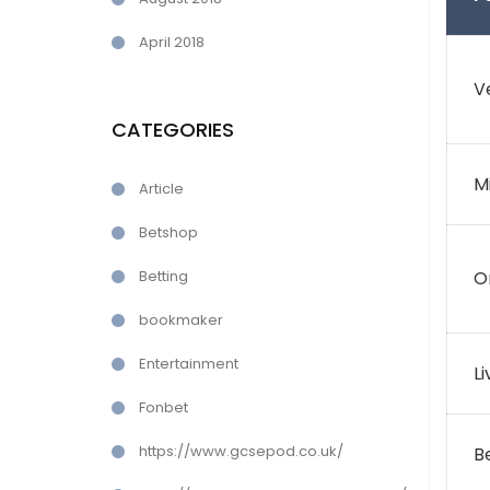
April 2018
V
CATEGORIES
M
Article
Betshop
Betting
O
bookmaker
Entertainment
L
Fonbet
https://www.gcsepod.co.uk/
B