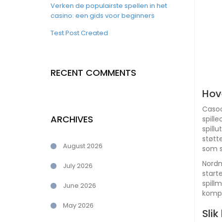
Verken de populairste spellen in het
casino: een gids voor beginners
Test Post Created
RECENT COMMENTS
Hov
Casoo
ARCHIVES
spill
spill
støtt
August 2026
som sp
Nordm
July 2026
start
spill
June 2026
kompl
May 2026
Sli