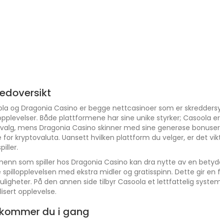
edoversikt
la og Dragonia Casino er begge nettcasinoer som er skreddersydd 
eopplevelser. Både plattformene har sine unike styrker; Casoola er 
utvalg, mens Dragonia Casino skinner med sine generøse bonuser
e for kryptovaluta. Uansett hvilken plattform du velger, er det vi
iller.
enn som spiller hos Dragonia Casino kan dra nytte av en betyd
e spillopplevelsen med ekstra midler og gratisspinn. Dette gir en
muligheter. På den annen side tilbyr Casoola et lettfattelig syste
isert opplevelse.
k kommer du i gang