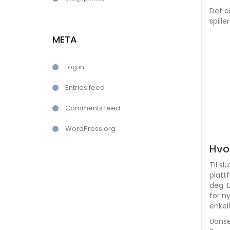
Det e
spille
META
Log in
Entries feed
Comments feed
WordPress.org
Hvo
Til s
platt
deg. 
for n
enkel
Uanse