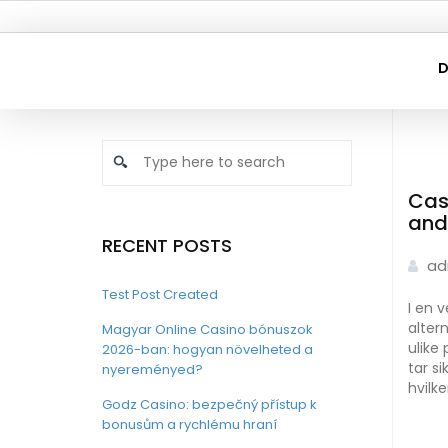
D
Cas
and
RECENT POSTS
ad
Test Post Created
I en 
alter
Magyar Online Casino bónuszok
ulike
2026-ban: hogyan növelheted a
tar s
nyereményed?
hvilk
Godz Casino: bezpečný přístup k
bonusům a rychlému hraní