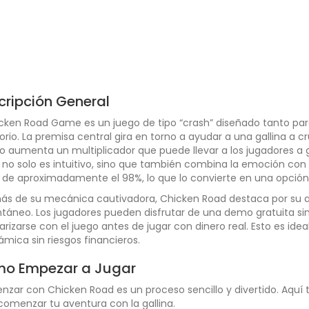
cripción General
icken Road Game es un juego de tipo “crash” diseñado tanto par
torio. La premisa central gira en torno a ayudar a una gallina a 
o aumenta un multiplicador que puede llevar a los jugadores a g
 no solo es intuitivo, sino que también combina la emoción con l
 de aproximadamente el 98%, lo que lo convierte en una opción 
s de su mecánica cautivadora, Chicken Road destaca por su alta
ntáneo. Los jugadores pueden disfrutar de una demo gratuita si
iarizarse con el juego antes de jugar con dinero real. Esto es i
námica sin riesgos financieros.
o Empezar a Jugar
zar con Chicken Road es un proceso sencillo y divertido. Aquí 
comenzar tu aventura con la gallina.