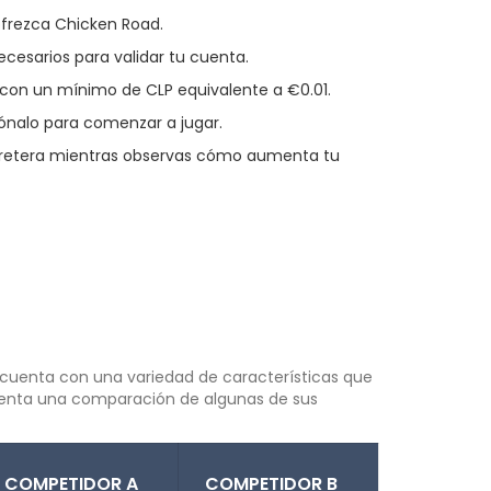
ofrezca Chicken Road.
cesarios para validar tu cuenta.
con un mínimo de CLP equivalente a €0.01.
iónalo para comenzar a jugar.
 carretera mientras observas cómo aumenta tu
 cuenta con una variedad de características que
esenta una comparación de algunas de sus
COMPETIDOR A
COMPETIDOR B