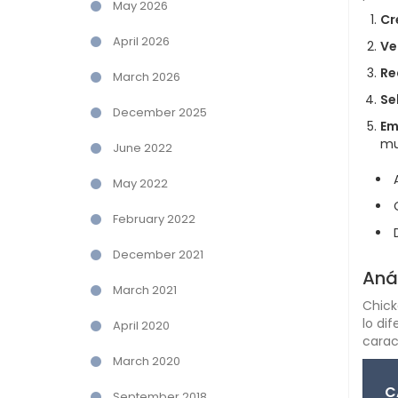
May 2026
Cr
April 2026
Ve
Re
March 2026
Se
December 2025
Em
mu
June 2022
May 2022
February 2022
December 2021
Anál
March 2021
Chick
lo di
April 2020
carac
March 2020
C
September 2018