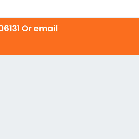
6131 Or email