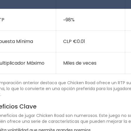
TP
~98%
puesta Mínima
CLP €0.01
ultiplicador Máximo
Miles de veces
mparación anterior destaca que Chicken Road ofrece un RTP su
a, lo que lo convierte en una opción preferida para los jugador
.
eficios Clave
eneficios de jugar Chicken Road son numerosos. Este juego no s
én ofrece una serie de características que pueden mejorar la ex
Alta volatilidad que permite grandes premios.