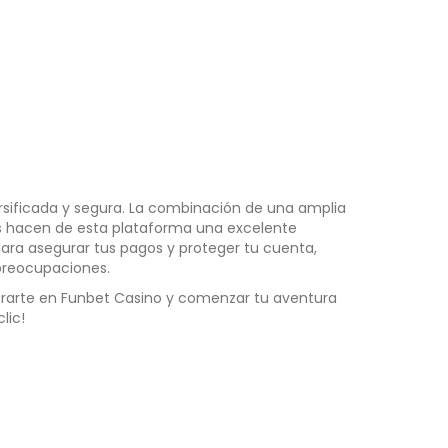
ersificada y segura. La combinación de una amplia
 hacen de esta plataforma una excelente
para asegurar tus pagos y proteger tu cuenta,
 preocupaciones.
strarte en Funbet Casino y comenzar tu aventura
lic!