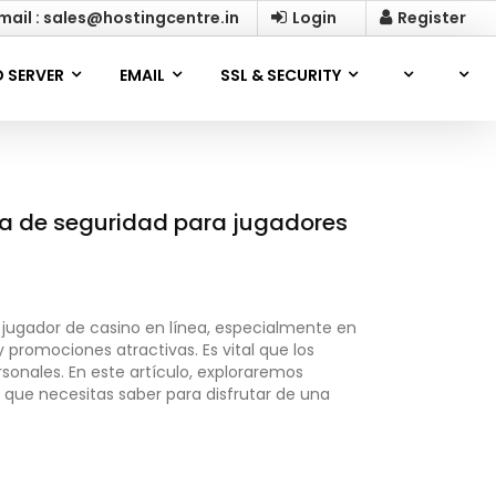
mail : sales@hostingcentre.in
Login
Register
 SERVER
EMAIL
SSL & SECURITY
a de seguridad para jugadores
 jugador de casino en línea, especialmente en
promociones atractivas. Es vital que los
onales. En este artículo, exploraremos
 que necesitas saber para disfrutar de una