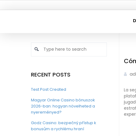
D
Cóm
RECENT POSTS
ad
Test Post Created
La se
plat
Magyar Online Casino bónuszok
jugad
2026-ban: hogyan növelheted a
estra
nyereményed?
exper
Godz Casino: bezpečný přístup k
bonusům a rychlému hraní