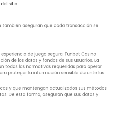
el sitio.
que también aseguran que cada transacción se
a experiencia de juego segura. Funbet Casino
ión de los datos y fondos de sus usuarios. La
on todas las normativas requeridas para operar
ara proteger la información sensible durante las
únicas y que mantengan actualizados sus métodos
ntas. De esta forma, aseguran que sus datos y