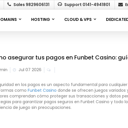
Sales 9829606131
Support 0141-4941801
E
OMAINS
HOSTING
CLOUD & VPS
DEDICATED
o asegurar tus pagos en Funbet Casino: guí
min
Jul 07 2026
guridad en los pagos es un aspecto fundamental para cualquier
aformas como
Funbet Casino
donde se ofrecen juegos variados y 
ores comprendan cómo proteger sus transacciones y datos pers
tegias para garantizar pagos seguros en Funbet Casino y todo lo
iencia de juego sin preocupaciones.