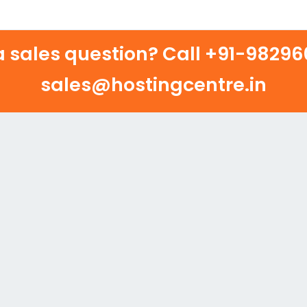
 sales question? Call
+91-982960
sales@hostingcentre.in