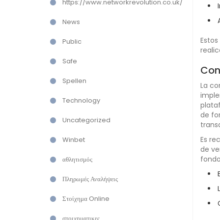
https://www.networkrevolution.co.uk/
News
Estos
Public
reali
Safe
Con
Spellen
La co
imple
Technology
plata
de fo
Uncategorized
trans
Es re
Winbet
de ve
fondo
αθλητισμός
Πληρωμές Αναλήψεις
Στοίχημα Online
στοιχηματικες