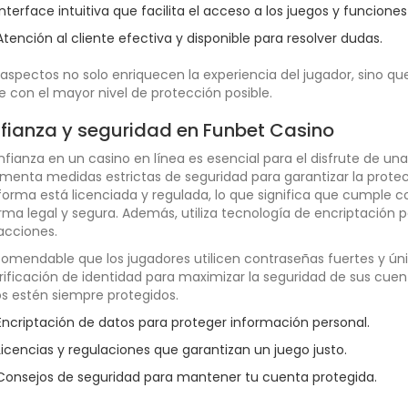
Interface intuitiva que facilita el acceso a los juegos y funciones d
Atención al cliente efectiva y disponible para resolver dudas.
 aspectos no solo enriquecen la experiencia del jugador, sino 
ce con el mayor nivel de protección posible.
fianza y seguridad en Funbet Casino
nfianza en un casino en línea es esencial para el disfrute de un
menta medidas estrictas de seguridad para garantizar la protecc
forma está licenciada y regulada, lo que significa que cumple c
rma legal y segura. Además, utiliza tecnología de encriptación p
acciones.
comendable que los jugadores utilicen contraseñas fuertes y 
rificación de identidad para maximizar la seguridad de sus cue
s estén siempre protegidos.
Encriptación de datos para proteger información personal.
Licencias y regulaciones que garantizan un juego justo.
Consejos de seguridad para mantener tu cuenta protegida.