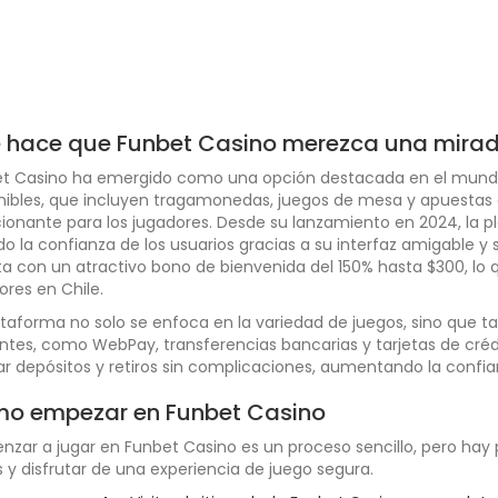
 hace que Funbet Casino merezca una mira
t Casino ha emergido como una opción destacada en el mundo d
nibles, que incluyen tragamonedas, juegos de mesa y apuestas d
onante para los jugadores. Desde su lanzamiento en 2024, la 
o la confianza de los usuarios gracias a su interfaz amigable y
a con un atractivo bono de bienvenida del 150% hasta $300, lo
ores en Chile.
ataforma no solo se enfoca en la variedad de juegos, sino qu
entes, como WebPay, transferencias bancarias y tarjetas de cré
zar depósitos y retiros sin complicaciones, aumentando la confia
o empezar en Funbet Casino
zar a jugar en Funbet Casino es un proceso sencillo, pero hay 
 y disfrutar de una experiencia de juego segura.