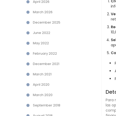
Cr
April 2026
in
March 2026
Ve
ret
December 2025
Re
10
June 2022
Se
May 2022
ap
Co
February 2022
December 2021
March 2021
April 2020
Det
March 2020
Para 
las o
September 2018
compr
finan
August 2018