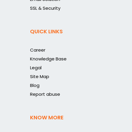
SSL & Security
QUICK LINKS
Career
Knowledge Base
Legal
Site Map
Blog
Report abuse
KNOW MORE