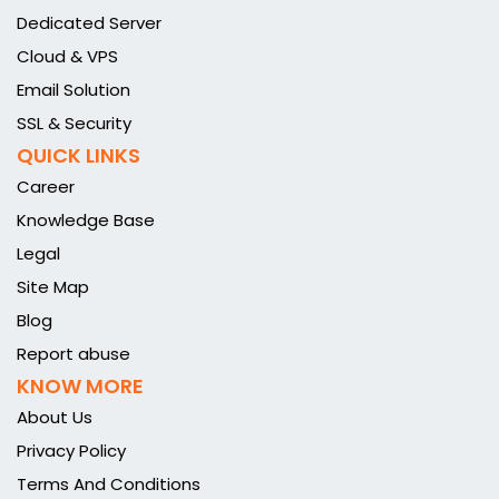
Dedicated Server
Cloud & VPS
Email Solution
SSL & Security
QUICK LINKS
Career
Knowledge Base
Legal
Site Map
Blog
Report abuse
KNOW MORE
About Us
Privacy Policy
Terms And Conditions