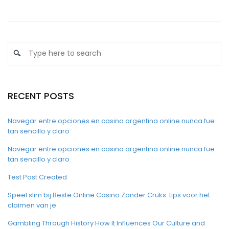
RECENT POSTS
Navegar entre opciones en casino argentina online nunca fue
tan sencillo y claro
Navegar entre opciones en casino argentina online nunca fue
tan sencillo y claro
Test Post Created
Speel slim bij Beste Online Casino Zonder Cruks: tips voor het
claimen van je
Gambling Through History How It Influences Our Culture and