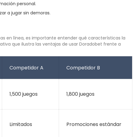
rmación personal.
zar a jugar sin demoras.
s en línea, es importante entender qué características la
tiva que ilustra las ventajas de usar Doradobet frente a
Competidor A
Competidor B
1,500 juegos
1,800 juegos
Limitados
Promociones estándar