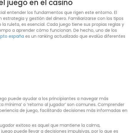
 juego en el casino
cial entender los fundamentos que rigen este entorno. El
 estrategia y gestión del dinero. Familiarizarse con los tipos
la ruleta, es esencial. Cada juego tiene sus propias reglas y
 tiempo a aprender cómo funcionan. De hecho, uno de los
ypto españa
es un ranking actualizado que evalúa diferentes
uego puede ayudar a los principiantes a navegar más
sta mínima’ o ‘retorno al jugador’ son comunes. Comprender
eriencia de juego, facilitando decisiones más informadas en
jugador exitoso es aquel que mantiene la calma,
uego puede llevar a decisiones impulsivas, por lo que es