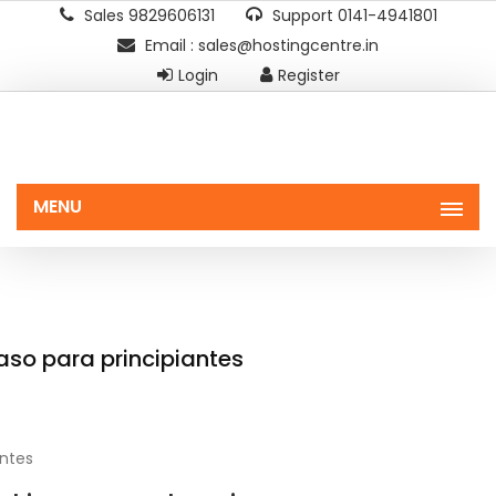
Sales 9829606131
Support 0141-4941801
Email : sales@hostingcentre.in
Login
Register
MENU
so para principiantes
antes