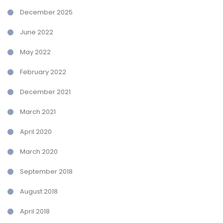
December 2025
June 2022
May 2022
February 2022
December 2021
March 2021
April 2020
March 2020
September 2018
August 2018
April 2018