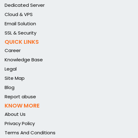
Dedicated Server
Cloud & VPS
Email Solution
SSL & Security
QUICK LINKS
Career
Knowledge Base
Legal
Site Map
Blog
Report abuse
KNOW MORE
About Us
Privacy Policy
Terms And Conditions