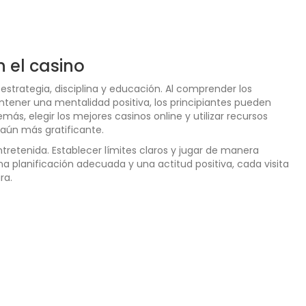
 el casino
 estrategia, disciplina y educación. Al comprender los
ntener una mentalidad positiva, los principiantes pueden
más, elegir los mejores casinos online y utilizar recursos
 aún más gratificante.
retenida. Establecer límites claros y jugar de manera
na planificación adecuada y una actitud positiva, cada visita
ra.