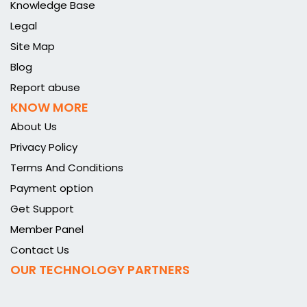
Knowledge Base
Legal
Site Map
Blog
Report abuse
KNOW MORE
About Us
Privacy Policy
Terms And Conditions
Payment option
Get Support
Member Panel
Contact Us
OUR TECHNOLOGY PARTNERS