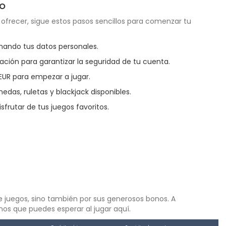
no
ra ofrecer, sigue estos pasos sencillos para comenzar tu
ionando tus datos personales.
ación para garantizar la seguridad de tu cuenta.
UR para empezar a jugar.
das, ruletas y blackjack disponibles.
sfrutar de tus juegos favoritos.
de juegos, sino también por sus generosos bonos. A
nos que puedes esperar al jugar aquí.