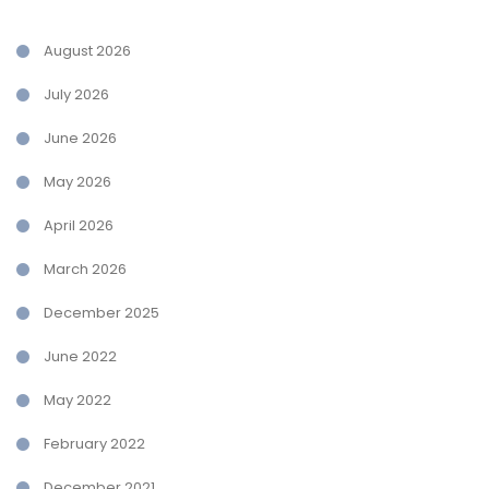
August 2026
July 2026
June 2026
May 2026
April 2026
March 2026
December 2025
June 2022
May 2022
February 2022
December 2021