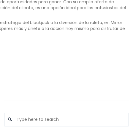
o de oportunidades para ganar. Con su amplia oferta de
ión del cliente, es una opción ideal para los entusiastas del
rategia del blackjack o la diversión de la ruleta, en Mirror
esperes más y únete a la acción hoy mismo para disfrutar de