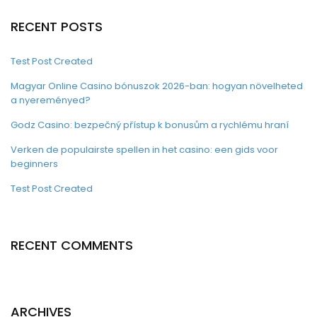
RECENT POSTS
Test Post Created
Magyar Online Casino bónuszok 2026-ban: hogyan növelheted
a nyereményed?
Godz Casino: bezpečný přístup k bonusům a rychlému hraní
Verken de populairste spellen in het casino: een gids voor
beginners
Test Post Created
RECENT COMMENTS
ARCHIVES