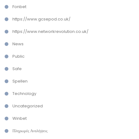
Fonbet
https://www.gcsepod.co.uk/
https://www.networkrevolution.co.uk/
News
Public
Safe
Spellen
Technology
Uncategorized
Winbet
Πληρωμές Αναλήψεις