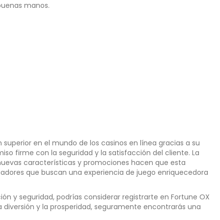
 buenas manos.
superior en el mundo de los casinos en línea gracias a su
so firme con la seguridad y la satisfacción del cliente. La
de nuevas características y promociones hacen que esta
jugadores que buscan una experiencia de juego enriquecedora
n y seguridad, podrías considerar registrarte en Fortune OX
la diversión y la prosperidad, seguramente encontrarás una