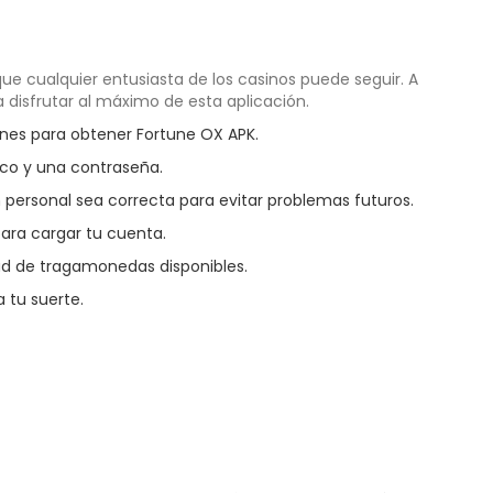
ue cualquier entusiasta de los casinos puede seguir. A
 disfrutar al máximo de esta aplicación.
iones para obtener Fortune OX APK.
ico y una contraseña.
personal sea correcta para evitar problemas futuros.
ara cargar tu cuenta.
ad de tragamonedas disponibles.
 tu suerte.