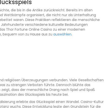
lücksspiels
te, die bis in die Antike zurückreicht. Bereits im alten
 Wettkämpfe organisiert, die nicht nur als Unterhaltung
gebettet waren. Diese Praktiken reflektieren die menschliche
r Jahrhunderte verschiedene kulturelle Bedeutungen
 das Thor Fortune Online Casino zu einer modernen
en, bequem von zu Hause aus zu
auswählen
.
und religiösen Überzeugungen verbunden. Viele Gesellschaften
, was zu strengen Verboten führte. Dennoch blühte das
as zeigt, dass der menschliche Drang nach Spiel und Spaß
aszination des Glücksspiels bis heute bei.
sierung erlebte das Glücksspiel einen Wandel. Casino-Kultur
tanz wuchs. Diese Entwicklung legte den Grundstein für die