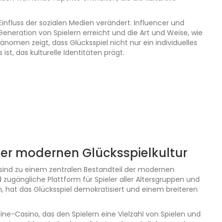
Einfluss der sozialen Medien verändert. Influencer und
Generation von Spielern erreicht und die Art und Weise, wie
nomen zeigt, dass Glücksspiel nicht nur ein individuelles
st, das kulturelle Identitäten prägt.
 der modernen Glücksspielkultur
 sind zu einem zentralen Bestandteil der modernen
zugängliche Plattform für Spieler aller Altersgruppen und
n, hat das Glücksspiel demokratisiert und einem breiteren
line-Casino, das den Spielern eine Vielzahl von Spielen und