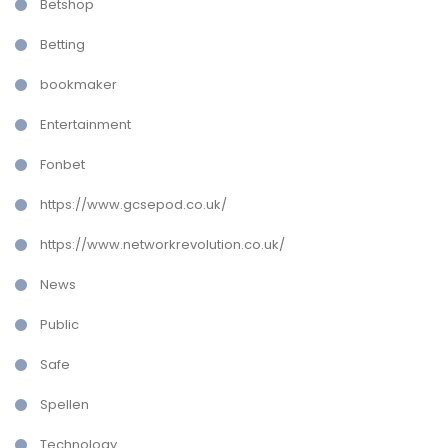
Betshop
Betting
bookmaker
Entertainment
Fonbet
https://www.gcsepod.co.uk/
https://www.networkrevolution.co.uk/
News
Public
Safe
Spellen
Technology