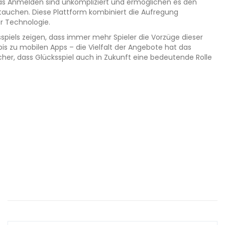
 das Anmelden sind unkompliziert und ermöglichen es den
zutauchen. Diese Plattform kombiniert die Aufregung
er Technologie.
iels zeigen, dass immer mehr Spieler die Vorzüge dieser
bis zu mobilen Apps – die Vielfalt der Angebote hat das
 sicher, dass Glücksspiel auch in Zukunft eine bedeutende Rolle