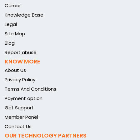
Career
Knowledge Base
Legal
Site Map
Blog
Report abuse
KNOW MORE
About Us
Privacy Policy
Terms And Conditions
Payment option
Get Support
Member Panel
Contact Us
OUR TECHNOLOGY PARTNERS