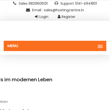
Sales 9829606131
Support 0141-4941801
Email : sales@hostingcentre.in
Login
Register
MENU
els im modernen Leben
Leben