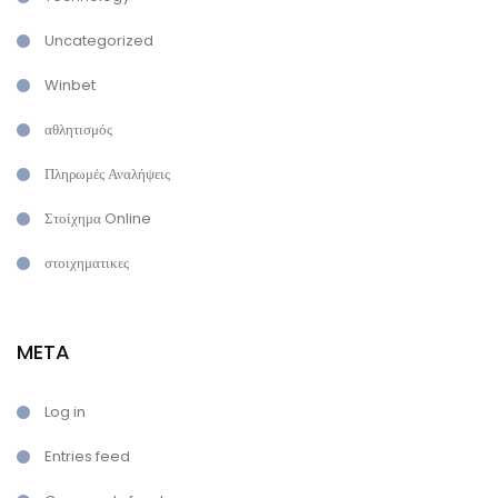
Uncategorized
Winbet
αθλητισμός
Πληρωμές Αναλήψεις
Στοίχημα Online
στοιχηματικες
META
Log in
Entries feed