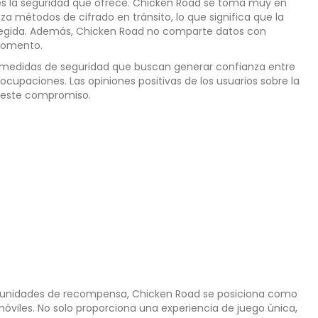
 es la seguridad que ofrece. Chicken Road se toma muy en
iza métodos de cifrado en tránsito, lo que significa que la
otegida. Además, Chicken Road no comparte datos con
 momento.
medidas de seguridad que buscan generar confianza entre
eocupaciones. Las opiniones positivas de los usuarios sobre la
e este compromiso.
rtunidades de recompensa, Chicken Road se posiciona como
óviles. No solo proporciona una experiencia de juego única,