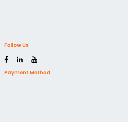
Follow Us
Payment Method