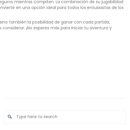
seguros mientras compiten. La combinación de su jugabilidad
onvierte en una opción ideal para todos los entusiastas de los
sino también la posibilidad de ganar con cada partida,
considerar. ¡No esperes más para iniciar tu aventura y