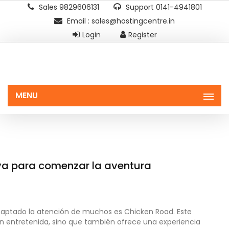
Sales 9829606131
Support 0141-4941801
Email : sales@hostingcentre.in
Login
Register
MENU
iva para comenzar la aventura
 captado la atención de muchos es Chicken Road. Este
 entretenida, sino que también ofrece una experiencia