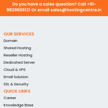
Do you have a sales question? Call
+91-
9829606131 Or email sales@hostingcentre.in
OUR SERVICES
Domain
Shared Hosting
Reseller Hosting
Dedicated Server
Cloud & VPS
Email Solution
SSL & Security
QUICK LINKS
Career
Knowledge Base