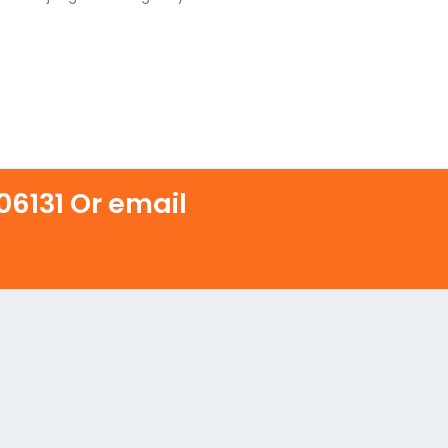
6131 Or email