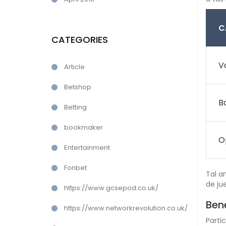
C
CATEGORIES
V
Article
Betshop
B
Betting
bookmaker
O
Entertainment
Fonbet
Tal a
de ju
https://www.gcsepod.co.uk/
Ben
https://www.networkrevolution.co.uk/
Parti