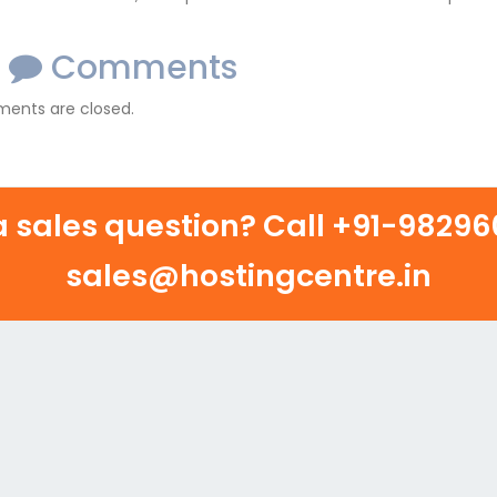
o
Comments
ents are closed.
 sales question? Call
+91-982960
sales@hostingcentre.in