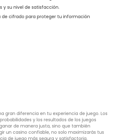
 y su nivel de satisfacción.
a de cifrado para proteger tu información
a gran diferencia en tu experiencia de juego. Los
robabilidades y los resultados de los juegos
e ganar de manera justa, sino que también
gir un casino confiable, no solo maximizarás tus
cia de juego más segura y satisfactoria.