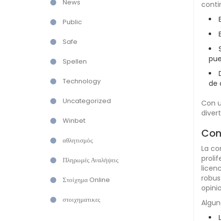
News
conti
Public
Safe
pue
Spellen
Technology
de 
Uncategorized
Con u
diver
Winbet
Con
αθλητισμός
La co
proli
Πληρωμές Αναλήψεις
licen
robus
Στοίχημα Online
opini
στοιχηματικες
Algun