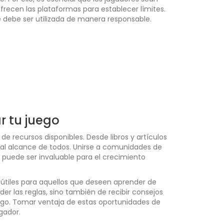
frecen las plataformas para establecer límites.
e debe ser utilizada de manera responsable.
r tu juego
e recursos disponibles. Desde libros y artículos
á al alcance de todos. Unirse a comunidades de
 puede ser invaluable para el crecimiento
útiles para aquellos que deseen aprender de
er las reglas, sino también de recibir consejos
ego. Tomar ventaja de estas oportunidades de
gador.