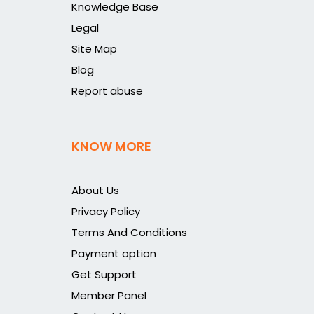
Knowledge Base
Legal
Site Map
Blog
Report abuse
KNOW MORE
About Us
Privacy Policy
Terms And Conditions
Payment option
Get Support
Member Panel