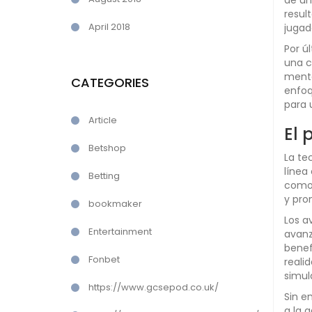
de un
resul
April 2018
jugad
Por ú
una c
mente
CATEGORIES
enfoq
para 
Article
El 
Betshop
La te
línea
Betting
comod
y pro
bookmaker
Los a
Entertainment
avanz
benef
Fonbet
reali
simul
https://www.gcsepod.co.uk/
Sin e
a la 