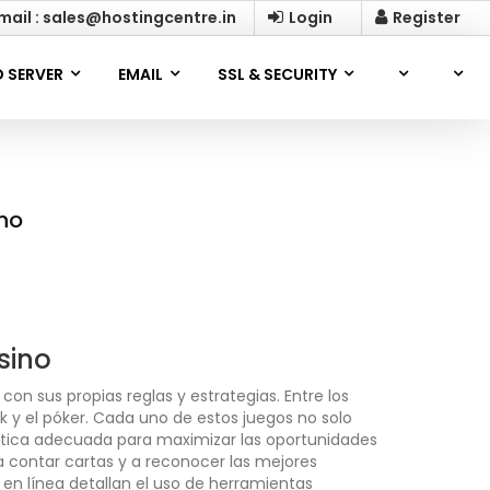
mail : sales@hostingcentre.in
Login
Register
 SERVER
EMAIL
SSL & SECURITY
no
sino
on sus propias reglas y estrategias. Entre los
k y el póker. Cada uno de estos juegos no solo
áctica adecuada para maximizar las oportunidades
 a contar cartas y a reconocer las mejores
en línea detallan el uso de herramientas