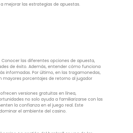
 mejorar las estrategias de apuestas.
s. Conocer las diferentes opciones de apuesta,
lidades de éxito. Además, entender cómo funciona
más informadas. Por último, en las tragamonedas,
on mayores porcentajes de retorno al jugador
frecen versiones gratuitas en línea,
ortunidades no solo ayuda a familiarizarse con las
enten la confianza en el juego real. Este
 dominar el ambiente del casino.