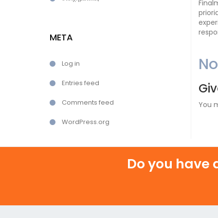
Final
prior
exper
respo
META
N
Log in
Entries feed
Giv
Comments feed
You 
WordPress.org
Do you have a