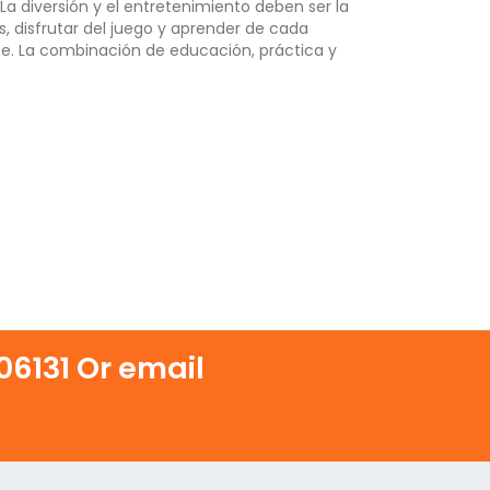
 diversión y el entretenimiento deben ser la
s, disfrutar del juego y aprender de cada
nte. La combinación de educación, práctica y
6131 Or email