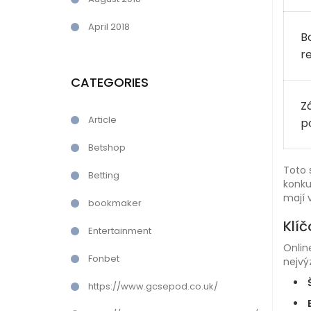
April 2018
B
re
CATEGORIES
Z
Article
p
Betshop
Toto 
Betting
konku
mají v
bookmaker
Klí
Entertainment
Onlin
Fonbet
nejvý
https://www.gcsepod.co.uk/