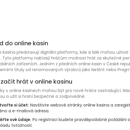
d do online kasin
e kasina představují digitální platformy, kde si lidé mohou užívat k
a. Tyto platformy nabízejí hráčům možnost hrát za skutečné pení
bilních zařízeních. Jedním z předních online kasin v České repu
erními tituly od renomovaných výrobců jako NetEnt nebo Pragma
začít hrát v online kasinu
ky v online kasinech mohou být pro nové hráče zastrašující. Ná
su a užít si hraní bezpečně a zodpovědně.
tvořte si účet:
Navštivte webové stránky online kasina a zaregistr
éno a e-mailová adresa.
ěřte své údaje:
Po registraci budete pravděpodobně požádáni o 
kladu totožnosti.