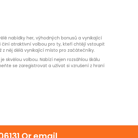
lé nabídky her, výhodných bonusů a vynikající
činí atraktivní volbou pro ty, kteří chtějí vstoupit
 z něj dělá vynikající místo pro začátečníky.
 je skvělou volbou. Nabízí nejen rozsáhlou škálu
ňte se zaregistrovat a užívat si vzrušení z hraní
6131 Or email