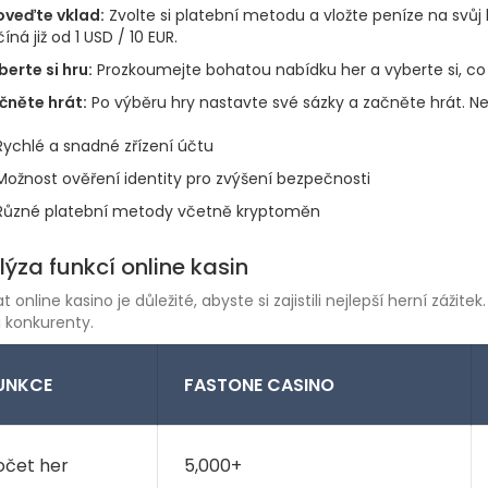
oveďte vklad:
Zvolte si platební metodu a vložte peníze na svůj
íná již od 1 USD / 10 EUR.
berte si hru:
Prozkoumejte bohatou nabídku her a vyberte si, co vá
čněte hrát:
Po výběru hry nastavte své sázky a začněte hrát. N
Rychlé a snadné zřízení účtu
Možnost ověření identity pro zvýšení bezpečnosti
Různé platební metody včetně kryptoměn
ýza funkcí online kasin
at online kasino je důležité, abyste si zajistili nejlepší herní zá
i konkurenty.
UNKCE
FASTONE CASINO
očet her
5,000+