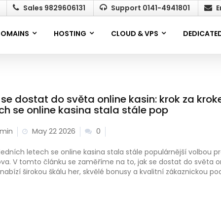
Sales 9829606131
Support 0141-4941801
E
OMAINS
HOSTING
CLOUD & VPS
DEDICATED
 se dostat do světa online kasin: krok za kro
ch se online kasina stala stále pop
min
May 22 2026
0
ledních letech se online kasina stala stále populárnější volbou pr
a. V tomto článku se zaměříme na to, jak se dostat do světa o
 nabízí širokou škálu her, skvělé bonusy a kvalitní zákaznickou po