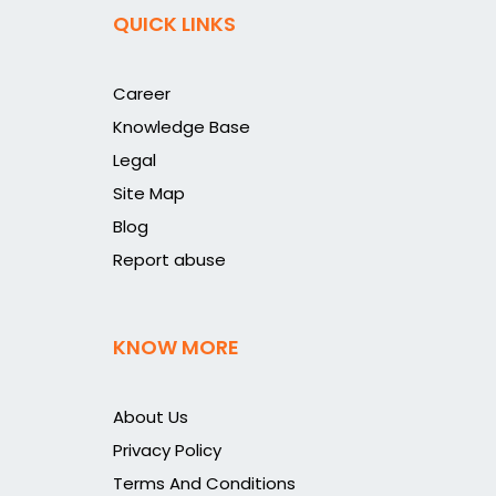
QUICK LINKS
Career
Knowledge Base
Legal
Site Map
Blog
Report abuse
KNOW MORE
About Us
Privacy Policy
Terms And Conditions