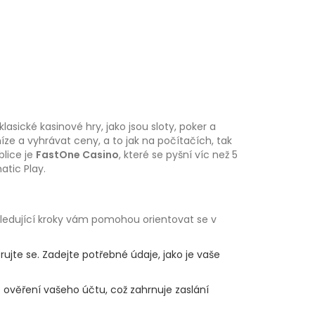
lasické kasinové hry, jako jsou sloty, poker a
ze a vyhrávat ceny, a to jak na počítačích, tak
blice je
FastOne Casino
, které se pyšní víc než 5
tic Play.
sledující kroky vám pomohou orientovat se v
ujte se. Zadejte potřebné údaje, jako je vaše
ověření vašeho účtu, což zahrnuje zaslání