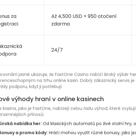
onus za
Až 4,500 USD + 950 otočení
gistraci
zdarma
ákaznická
24/7
odpora
srovnání jasně ukazuje, že FastOne Casino nabízí široký výběr he
renceschopným na trhu online kasin. Dobrý zákaznický servis je n
ždy podporu, když ji potřebují.
čové výhody hraní v online kasinech
e kasina, jako je FastOne, nabízejí celou řadu výhod, které zvyšují
znamnějších přínosů:
Široká nabídka her:
Od klasických automatů po živé stolní hry, o
Bonusy a promo kódy:
Hráči mohou využít různé bonusy, jako jso