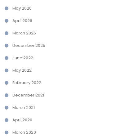
May 2026
April 2026
March 2026
December 2025
June 2022
May 2022
February 2022
December 2021
March 2021
April 2020
March 2020