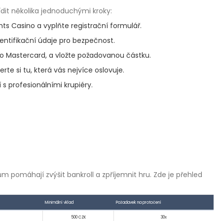
řídit několika jednoduchými kroky:
ts Casino a vyplňte registrační formulář.
identifikační údaje pro bezpečnost.
bo Mastercard, a vložte požadovanou částku.
te si tu, která vás nejvíce oslovuje.
í s profesionálními krupiéry.
ům pomáhají zvýšit bankroll a zpříjemnit hru. Zde je přehled
Minimální vklad
Požadavek na protočení
500 CZK
30x