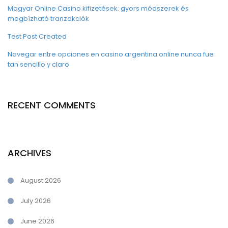
Magyar Online Casino kifizetések: gyors módszerek és
megbízható tranzakciók
Test Post Created
Navegar entre opciones en casino argentina online nunca fue
tan sencillo y claro
RECENT COMMENTS
ARCHIVES
August 2026
July 2026
June 2026