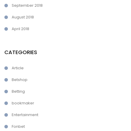
September 2018
August 2018
April 2018
CATEGORIES
Article
Betshop
Betting
bookmaker
Entertainment
Fonbet