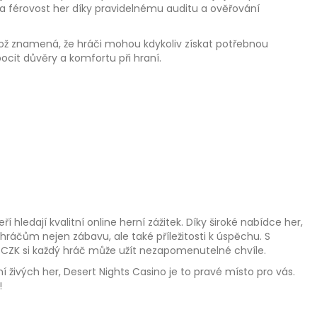
a férovost her díky pravidelnému auditu a ověřování
ož znamená, že hráči mohou kdykoliv získat potřebnou
cit důvěry a komfortu při hraní.
í hledají kvalitní online herní zážitek. Díky široké nabídce her,
áčům nejen zábavu, ale také příležitosti k úspěchu. S
 CZK si každý hráč může užít nezapomenutelné chvíle.
 živých her, Desert Nights Casino je to pravé místo pro vás.
!