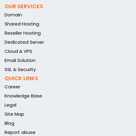
OUR SERVICES
Domain
Shared Hosting
Reseller Hosting
Dedicated Server
Cloud & VPS
Email Solution
SSL & Security
QUICK LINKS
Career
Knowledge Base
Legal
Site Map
Blog
Report abuse