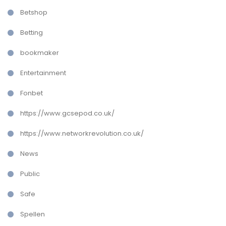
Betshop
Betting
bookmaker
Entertainment
Fonbet
https://www.gcsepod.co.uk/
https://www.networkrevolution.co.uk/
News
Public
Safe
Spellen