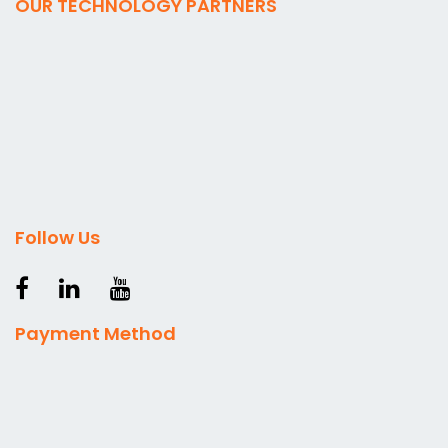
OUR TECHNOLOGY PARTNERS
Follow Us
Payment Method