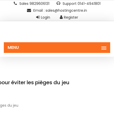
Sales 9829606131
Support 0141-4941801
Email : sales@hostingcentre.in
Login
Register
MENU
our éviter les pièges du jeu
èges du jeu