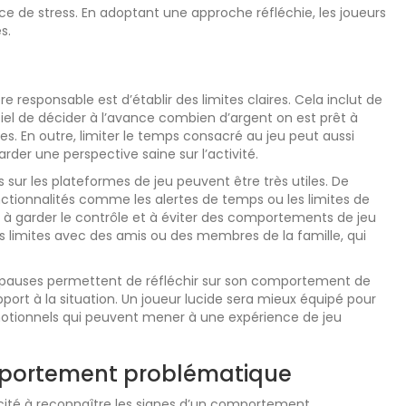
rce de stress. En adoptant une approche réfléchie, les joueurs
s.
e responsable est d’établir des limites claires. Cela inclut de
tiel de décider à l’avance combien d’argent on est prêt à
tes. En outre, limiter le temps consacré au jeu peut aussi
der une perspective saine sur l’activité.
es sur les plateformes de jeu peuvent être très utiles. De
nctionnalités comme les alertes de temps ou les limites de
r à garder le contrôle et à éviter des comportements de jeu
es limites avec des amis ou des membres de la famille, qui
Ces pauses permettent de réfléchir sur son comportement de
pport à la situation. Un joueur lucide sera mieux équipé pour
émotionnels qui peuvent mener à une expérience de jeu
omportement problématique
acité à reconnaître les signes d’un comportement