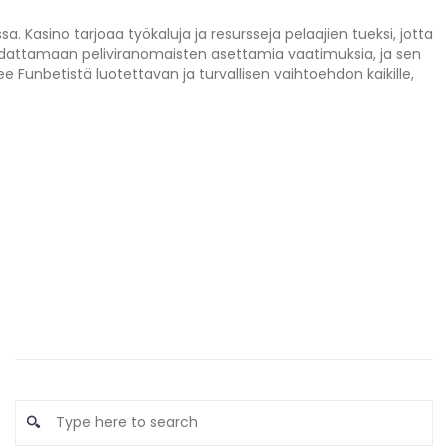
 Kasino tarjoaa työkaluja ja resursseja pelaajien tueksi, jotta
udattamaan peliviranomaisten asettamia vaatimuksia, ja sen
 Funbetistä luotettavan ja turvallisen vaihtoehdon kaikille,