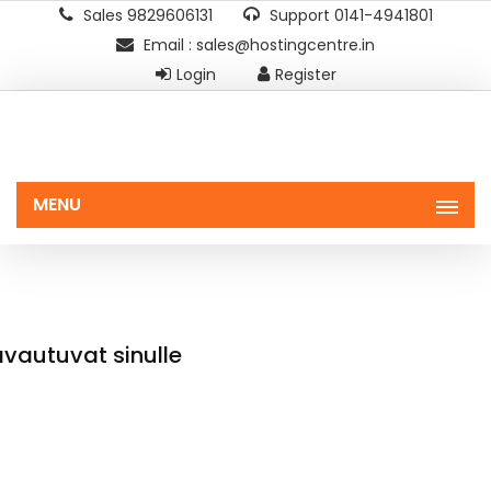
Sales 9829606131
Support 0141-4941801
Email : sales@hostingcentre.in
Login
Register
MENU
avautuvat sinulle