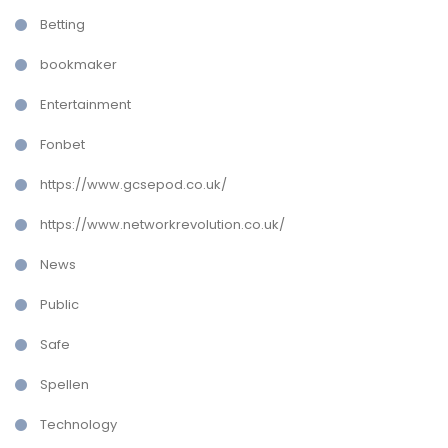
Betting
bookmaker
Entertainment
Fonbet
https://www.gcsepod.co.uk/
https://www.networkrevolution.co.uk/
News
Public
Safe
Spellen
Technology