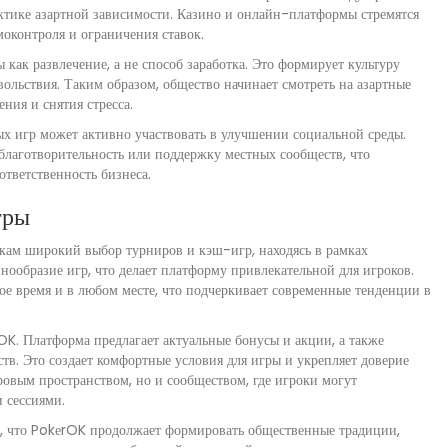
актике азартной зависимости. Казино и онлайн-платформы стремятся
моконтроля и ограничения ставок.
как развлечение, а не способ заработка. Это формирует культуру
вольствия. Таким образом, общество начинает смотреть на азартные
ения и снятия стресса.
 игр может активно участвовать в улучшении социальной среды.
 благотворительность или поддержку местных сообществ, что
тветственность бизнеса.
гры
кам широкий выбор турниров и кэш-игр, находясь в рамках
ообразие игр, что делает платформу привлекательной для игроков.
е время и в любом месте, что подчеркивает современные тенденции в
K. Платформа предлагает актуальные бонусы и акции, а также
тв. Это создает комфортные условия для игры и укрепляет доверие
ровым пространством, но и сообществом, где игроки могут
 сессиями.
ь, что PokеrOK продолжает формировать общественные традиции,