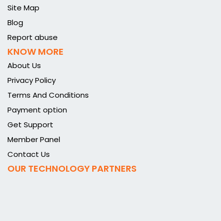
Site Map
Blog
Report abuse
KNOW MORE
About Us
Privacy Policy
Terms And Conditions
Payment option
Get Support
Member Panel
Contact Us
OUR TECHNOLOGY PARTNERS