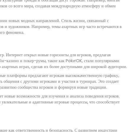
иков со всего мира, создавая международную атмосферу и обмен
дании новых модных направлений. Стиль жизни, связанный с
в и художников. Например, темы азартных игр часто встречаются в
ого феномена.
р. Интернет открыл новые горизонты для игроков, предлагая
йн-казино и покер-румы, такие как PokеrOK, стали популярными
о азартных играх, сделав их более доступными для широкой аудитории.
нные платформы предлагают игрокам высококачественную графику,
 общения с другими игроками и участия в турнирах. Это создает
 развитию сообщества игроков и формируя новые традиции.
ет новые возможности для изучения и анализа поведения игроков.
ее увлекательные и адаптивные игровые процессы, что способствует
кие как ответственность и безопасность. С развитием индустрии