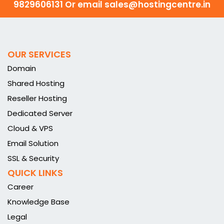
9829606131 Or email sales@hostingcentre.in
OUR SERVICES
Domain
Shared Hosting
Reseller Hosting
Dedicated Server
Cloud & VPS
Email Solution
SSL & Security
QUICK LINKS
Career
Knowledge Base
Legal