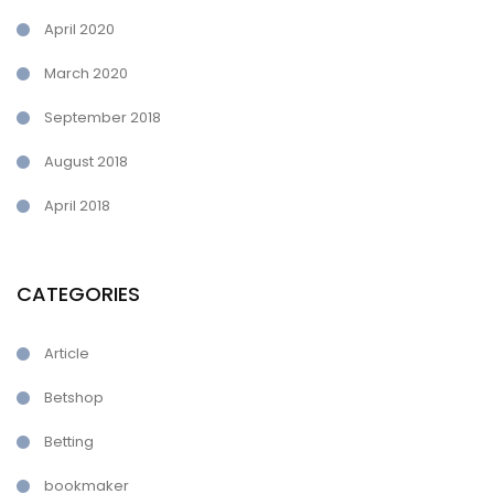
April 2020
March 2020
September 2018
August 2018
April 2018
CATEGORIES
Article
Betshop
Betting
bookmaker