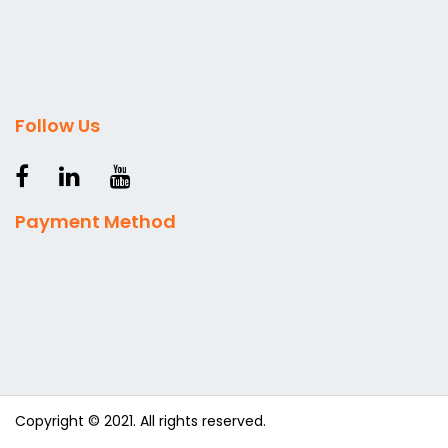
Follow Us
Payment Method
Copyright © 2021. All rights reserved.