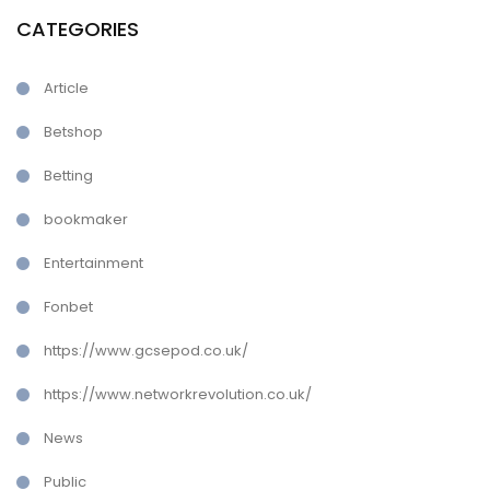
CATEGORIES
Article
Betshop
Betting
bookmaker
Entertainment
Fonbet
https://www.gcsepod.co.uk/
https://www.networkrevolution.co.uk/
News
Public