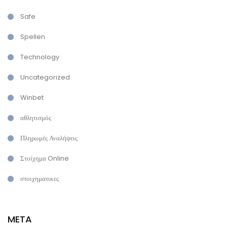
Safe
Spellen
Technology
Uncategorized
Winbet
αθλητισμός
Πληρωμές Αναλήψεις
Στοίχημα Online
στοιχηματικες
META