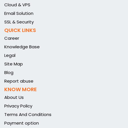
Cloud & VPS
Email Solution
SSL & Security
QUICK LINKS
Career
Knowledge Base
Legal
Site Map
Blog
Report abuse
KNOW MORE
About Us
Privacy Policy
Terms And Conditions
Payment option