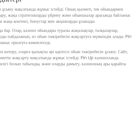
н ұсыну мақсатында жұмыс істейді. Оның қызметі, тек ойындармен
тыру, жаңа стратегияларды үйрену және ойыншылар арасында байланыс
 жаңа контент, бонустар мен акцияларды ұсынады.
а бар. Олар, казино ойындары туралы жаңалықтар, талқылаулар,
рды пайдаланып, өз ойын тәжірибесін жақсартуға мүмкіндік алады. Pin
аныс орнатуға көмектеседі.
көтеру, оларға қызықты әрі қауіпсіз ойын тәжірибесін ұсыну. Сайт,
метін жақсарту мақсатында жұмыс істейді. Pin Up казиносында
өлігі болып табылады, және оларды дамыту, казиноның ары қарайғы