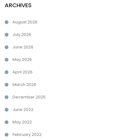
ARCHIVES
August 2026
July 2026
June 2026
May 2026
April 2026
March 2026
December 2025
June 2022
May 2022
February 2022