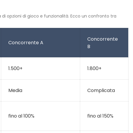
i opzioni di gioco e funzionalità. Ecco un confronto tra
Concorrente
Concorrente A
B
1.500+
1.800+
Media
Complicata
fino al 100%
fino al 150%