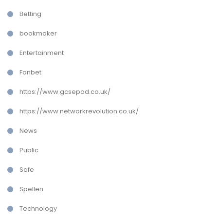
Betting
bookmaker
Entertainment
Fonbet
https://www.gcsepod.co.uk/
https://www.networkrevolution.co.uk/
News
Public
Safe
Spellen
Technology