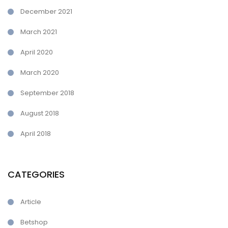
December 2021
March 2021
April 2020
March 2020
September 2018
August 2018
April 2018
CATEGORIES
Article
Betshop