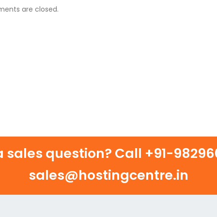
ents are closed.
 sales question? Call
+91-982960
sales@hostingcentre.in