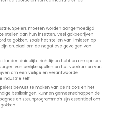
ussen de voordelen van de industrie en de
dustrie. Spelers moeten worden aangemoedigd
 stellen aan hun inzetten. Veel gokbedrijven
 te gokken, zoals het stellen van limieten op
n zijn cruciaal om de negatieve gevolgen van
at landen duidelijke richtlijnen hebben om spelers
borgen van eerlijke spellen en het voorkomen van
ijven om een veilige en verantwoorde
industrie zelf.
 spelers bewust te maken van de risico’s en het
andige beslissingen, kunnen gemeenschappen de
pagnes en steunprogramma’s zijn essentieel om
 gokken.