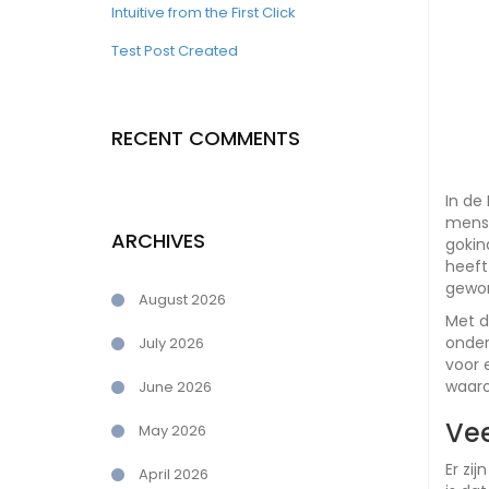
Intuitive from the First Click
Test Post Created
RECENT COMMENTS
In de
mense
ARCHIVES
gokin
heeft
gewor
August 2026
Met d
onder
July 2026
voor 
waaro
June 2026
Ve
May 2026
Er zi
April 2026