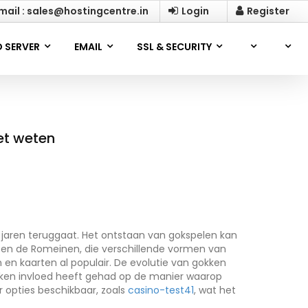
mail : sales@hostingcentre.in
Login
Register
 SERVER
EMAIL
SSL & SECURITY
et weten
jaren teruggaat. Het ontstaan van gokspelen kan
en de Romeinen, die verschillende vormen van
 en kaarten al populair. De evolutie van gokken
perken invloed heeft gehad op de manier waarop
 opties beschikbaar, zoals
casino-test41
, wat het