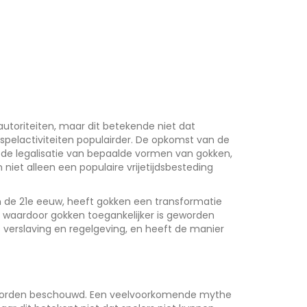
utoriteiten, maar dit betekende niet dat
pelactiviteiten populairder. De opkomst van de
n de legalisatie van bepaalde vormen van gokken,
 niet alleen een populaire vrijetijdsbesteding
in de 21e eeuw, heeft gokken een transformatie
 waardoor gokken toegankelijker is geworden
s verslaving en regelgeving, en heeft de manier
en worden beschouwd. Een veelvoorkomende mythe