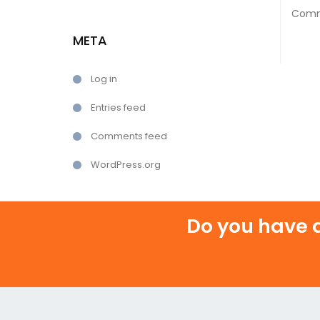
Comm
META
Log in
Entries feed
Comments feed
WordPress.org
Do you have a