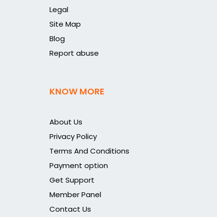
Legal
Site Map
Blog
Report abuse
KNOW MORE
About Us
Privacy Policy
Terms And Conditions
Payment option
Get Support
Member Panel
Contact Us