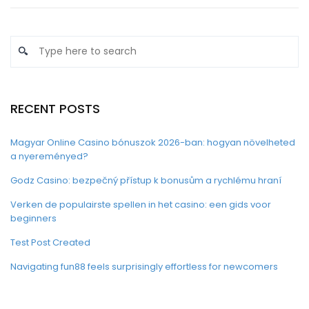
RECENT POSTS
Magyar Online Casino bónuszok 2026-ban: hogyan növelheted
a nyereményed?
Godz Casino: bezpečný přístup k bonusům a rychlému hraní
Verken de populairste spellen in het casino: een gids voor
beginners
Test Post Created
Navigating fun88 feels surprisingly effortless for newcomers