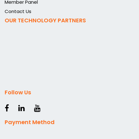
Member Panel
Contact Us
OUR TECHNOLOGY PARTNERS
Follow Us
Payment Method