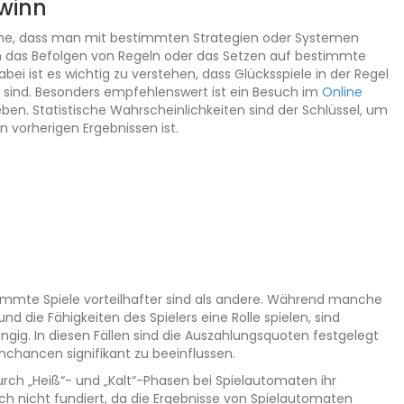
ewinn
nahme, dass man mit bestimmten Strategien oder Systemen
rch das Befolgen von Regeln oder das Setzen auf bestimmte
ei ist es wichtig zu verstehen, dass Glücksspiele in der Regel
r sind. Besonders empfehlenswert ist ein Besuch im
Online
rleben. Statistische Wahrscheinlichkeiten sind der Schlüssel, um
 vorherigen Ergebnissen ist.
estimmte Spiele vorteilhafter sind als andere. Während manche
d die Fähigkeiten des Spielers eine Rolle spielen, sind
gig. In diesen Fällen sind die Auszahlungsquoten festgelegt
chancen signifikant zu beeinflussen.
durch „Heiß“- und „Kalt“-Phasen bei Spielautomaten ihr
h nicht fundiert, da die Ergebnisse von Spielautomaten