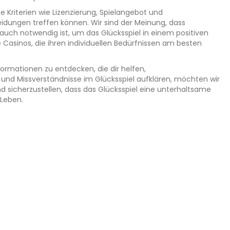
e Kriterien wie Lizenzierung, Spielangebot und
idungen treffen können. Wir sind der Meinung, dass
auch notwendig ist, um das Glücksspiel in einem positiven
e Casinos, die ihren individuellen Bedürfnissen am besten
formationen zu entdecken, die dir helfen,
und Missverständnisse im Glücksspiel aufklären, möchten wir
und sicherzustellen, dass das Glücksspiel eine unterhaltsame
 Leben.