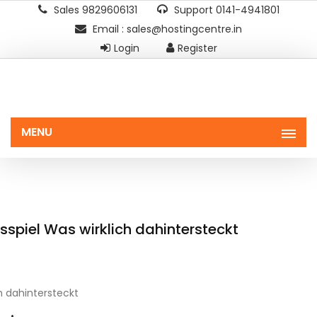
Sales 9829606131
Support 0141-4941801
Email : sales@hostingcentre.in
Login
Register
MENU
spiel Was wirklich dahintersteckt
h dahintersteckt