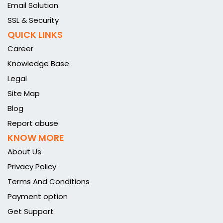
Email Solution
SSL & Security
QUICK LINKS
Career
Knowledge Base
Legal
Site Map
Blog
Report abuse
KNOW MORE
About Us
Privacy Policy
Terms And Conditions
Payment option
Get Support