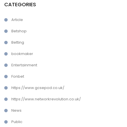
CATEGORIES
Article
Betshop
Betting
bookmaker
Entertainment
Fonbet
https://www.gcsepod.co.uk/
https://www.networkrevolution.co.uk/
News
Public