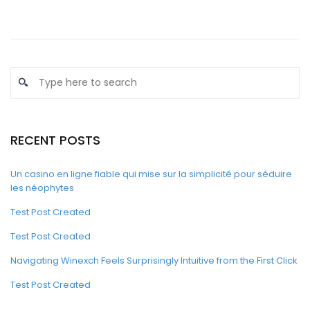
RECENT POSTS
Un casino en ligne fiable qui mise sur la simplicité pour séduire
les néophytes
Test Post Created
Test Post Created
Navigating Winexch Feels Surprisingly Intuitive from the First Click
Test Post Created