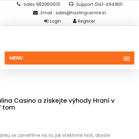
Sales 9829606131
Support 0141-4941801
Email : sales@hostingcentre.in
Login
Register
MENU
ina Casino a získejte výhody Hraní v
V tom
lánku se zaměříme na to, jak efektivně hrát, abyste