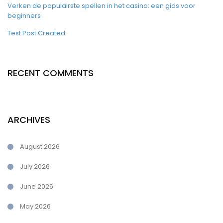
Verken de populairste spellen in het casino: een gids voor
beginners
Test Post Created
RECENT COMMENTS
ARCHIVES
August 2026
July 2026
June 2026
May 2026