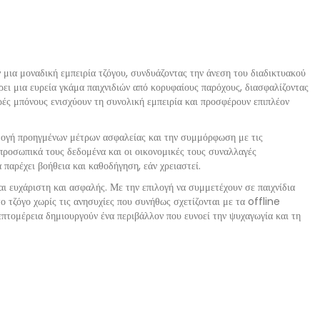
μια μοναδική εμπειρία τζόγου, συνδυάζοντας την άνεση του διαδικτυακού
ρει μια ευρεία γκάμα παιχνιδιών από κορυφαίους παρόχους, διασφαλίζοντας
ορές μπόνους ενισχύουν τη συνολική εμπειρία και προσφέρουν επιπλέον
ογή προηγμένων μέτρων ασφαλείας και την συμμόρφωση με τις
α προσωπικά τους δεδομένα και οι οικονομικές τους συναλλαγές
 παρέχει βοήθεια και καθοδήγηση, εάν χρειαστεί.
αι ευχάριστη και ασφαλής. Με την επιλογή να συμμετέχουν σε παιχνίδια
ο τζόγο χωρίς τις ανησυχίες που συνήθως σχετίζονται με τα offline
επτομέρεια δημιουργούν ένα περιβάλλον που ευνοεί την ψυχαγωγία και τη