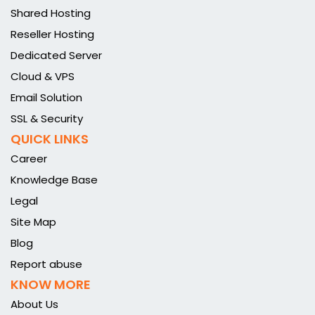
Shared Hosting
Reseller Hosting
Dedicated Server
Cloud & VPS
Email Solution
SSL & Security
QUICK LINKS
Career
Knowledge Base
Legal
Site Map
Blog
Report abuse
KNOW MORE
About Us