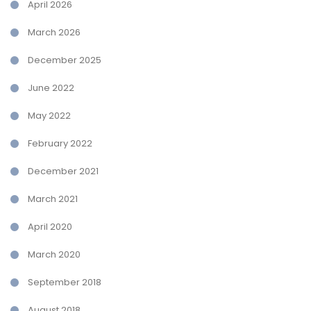
April 2026
March 2026
December 2025
June 2022
May 2022
February 2022
December 2021
March 2021
April 2020
March 2020
September 2018
August 2018