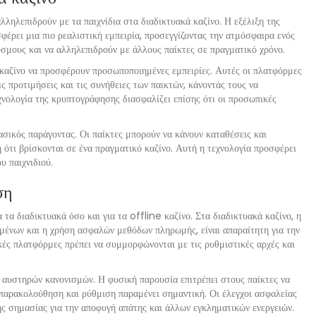
αλληλεπιδρούν με τα παιχνίδια στα διαδικτυακά καζίνο. Η εξέλιξη της
φέρει μια πιο ρεαλιστική εμπειρία, προσεγγίζοντας την ατμόσφαιρα ενός
όσμους και να αλληλεπιδρούν με άλλους παίκτες σε πραγματικό χρόνο.
 καζίνο να προσφέρουν προσωποποιημένες εμπειρίες. Αυτές οι πλατφόρμες
ς προτιμήσεις και τις συνήθειες των παικτών, κάνοντάς τους να
εχνολογία της κρυπτογράφησης διασφαλίζει επίσης ότι οι προσωπικές
βασικός παράγοντας. Οι παίκτες μπορούν να κάνουν καταθέσεις και
 ότι βρίσκονται σε ένα πραγματικό καζίνο. Αυτή η τεχνολογία προσφέρει
υ παιχνιδιού.
ση
 τα διαδικτυακά όσο και για τα offline καζίνο. Στα διαδικτυακά καζίνο, η
ένων και η χρήση ασφαλών μεθόδων πληρωμής, είναι απαραίτητη για την
ές πλατφόρμες πρέπει να συμμορφώνονται με τις ρυθμιστικές αρχές και
.
η αυστηρών κανονισμών. Η φυσική παρουσία επιτρέπει στους παίκτες να
 παρακολούθηση και ρύθμιση παραμένει σημαντική. Οι έλεγχοι ασφαλείας
ς σημασίας για την αποφυγή απάτης και άλλων εγκληματικών ενεργειών.