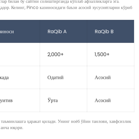
лар билан бу сайтни солиштирганда кўплаб афзалликларга эга.
адор. Келинг, Pinco казиносидаги баъзи асосий хусусиятларни кўриб
зиноси
RaQib A
RaQib B
2,000+
1,500+
жада
Одатий
Асосий
туитив
Ўрта
Асосий
 таъминлашга ҳаракат қилади. Унинг ноёб ўйин танлови, хавфсизлик
 анча юқори.