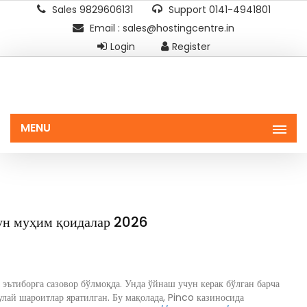
Sales 9829606131
Support 0141-4941801
Email : sales@hostingcentre.in
Login
Register
MENU
ун муҳим қоидалар 2026
 эътиборга сазовор бўлмоқда. Унда ўйнаш учун керак бўлган барча
улай шароитлар яратилган. Бу мақолада, Pinco казиносида