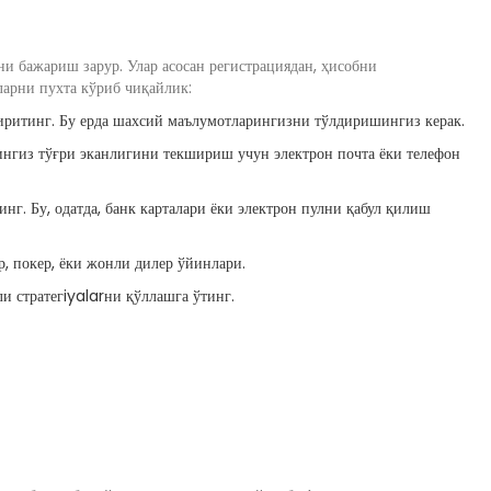
и бажариш зарур. Улар асосан регистрациядан, ҳисобни
ларни пухта кўриб чиқайлик:
иритинг. Бу ерда шахсий маълумотларингизни тўлдиришингиз керак.
гиз тўғри эканлигини текшириш учун электрон почта ёки телефон
г. Бу, одатда, банк карталари ёки электрон пулни қабул қилиш
р, покер, ёки жонли дилер ўйинлари.
и стратегiyalarни қўллашга ўтинг.