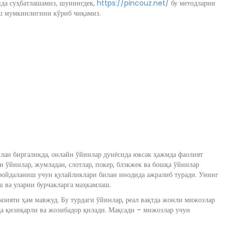
да суҳбатлашамиз, шунингдек,
https://pincouz.net/
бу методларни
ш мумкинлигини кўриб чиқамиз.
лан биргаликда, онлайн ўйинлар дунёсида юксак ҳажмда фаолият
и ўйинлар, жумладан, слотлар, покер, блэкжек ва бошқа ўйинлар
 фойдаланиш учун қулайликлари билан инодида ажралиб туради. Унинг
 ва уларни бурчакларга маҳкамлаш.
оияти ҳам мавжуд. Бу турдаги ўйинлар, реал вақтда жонли мижозлар
да қизиқарли ва жозибадор қилади. Мақсади – мижозлар учун