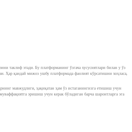
ини таклиф этади. Бу платформанинг ўзгача хусусиятлари билан у ўз
ан. Ҳар қандай мижоз ушбу платформада фаолият кўрсатишни хоҳласа,
арнинг мавжудлиги, ҳақиқатан ҳам ўз истаганингизга етишиш учун
муваффақиятга эришиш учун керак бўладиган барча шароитларга эга