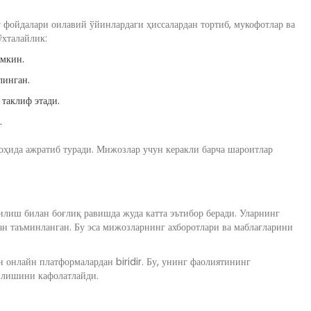
 фойдалари оилавий ўйинлардаги ҳиссалардан тортиб, мукофотлар ва
ўхталайлик:
умкин.
линган.
таклиф этади.
.
оҳида ажратиб туради. Мижозлар учун керакли барча шароитлар
лиш билан боғлиқ равишда жуда катта эътибор беради. Уларнинг
н таъминланган. Бу эса мижозларнинг ахборотлари ва маблағларини
 онлайн платформалардан biridir. Бу, унинг фаолиятининг
илишини кафолатлайди.