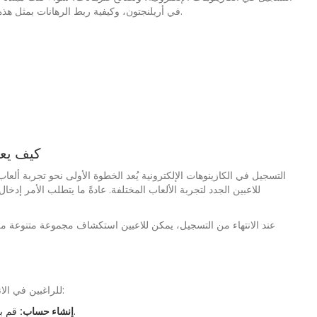
في كأس العالم 2026 التي ستُعقد في ملعب AT&T في أريلنجتون، وكيفية ربط الرهانات بمثل هذه المباريات.
كيف يعم
التسجيل في الكازينوهات الإلكترونية يُعد الخطوة الأولى نحو تجربة ألع
للاعبين الجدد لتجربة الألعاب المختلفة. عادةً ما يتطلب الأمر إدخ
عند الانتهاء من التسجيل، يمكن للاعبين استكشاف مجموعة متنوعة من ا
للراغبين في الانضمام إلى عالم المقامرة عبر الإنترنت، إليكم خطوات سهلة لبدء اللعب:
قم بزيارة موقع الكازينو واختر خيار التسجيل. أدخل المعلومات المطلوبة.
إنشاء حساب: