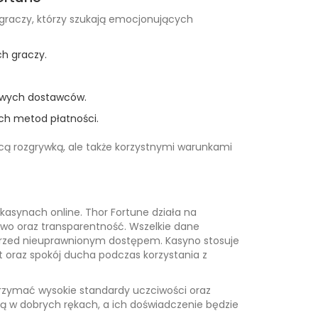
 graczy, którzy szukają emocjonujących
h graczy.
łowych dostawców.
ych metod płatności.
cą rozgrywką, ale także korzystnymi warunkami
synach online. Thor Fortune działa na
two oraz transparentność. Wszelkie dane
przed nieuprawnionym dostępem. Kasyno stosuje
oraz spokój ducha podczas korzystania z
rzymać wysokie standardy uczciwości oraz
są w dobrych rękach, a ich doświadczenie będzie