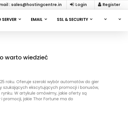
mail : sales@hostingcentre.in
Login
Register
 SERVER
EMAIL
SSL & SECURITY
co warto wiedzieć
025 roku. Oferuje szeroki wybór automatów do gier
czy szukających ekscytujących promocji i bonusów,
na rynku. W artykule omówimy, jakie oferty są
i promocji, jakie Thor Fortune ma do