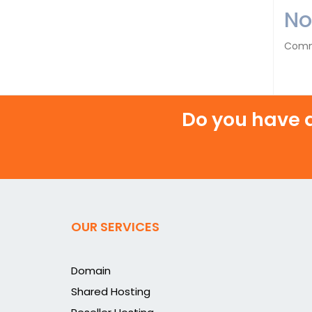
N
Comm
Do you have a
OUR SERVICES
Domain
Shared Hosting