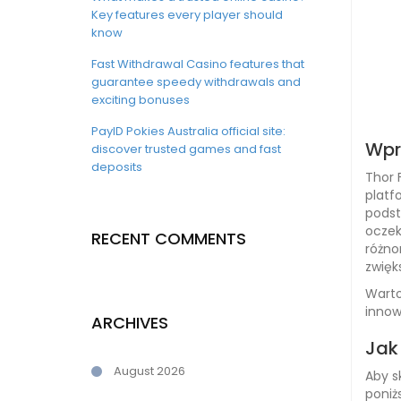
Key features every player should
know
Fast Withdrawal Casino features that
guarantee speedy withdrawals and
exciting bonuses
PayID Pokies Australia official site:
Wpr
discover trusted games and fast
deposits
Thor 
platf
podst
oczek
RECENT COMMENTS
różno
zwięk
Warto
innow
ARCHIVES
Jak
August 2026
Aby s
poniż