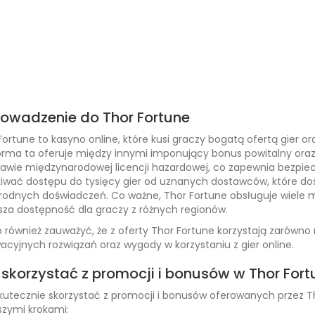
owadzenie do Thor Fortune
Fortune to kasyno online, które kusi graczy bogatą ofertą gier 
orma ta oferuje między innymi imponujący bonus powitalny oraz
awie międzynarodowej licencji hazardowej, co zapewnia bezpiec
iwać dostępu do tysięcy gier od uznanych dostawców, które do
rodnych doświadczeń. Co ważne, Thor Fortune obsługuje wiele m
sza dostępność dla graczy z różnych regionów.
 również zauważyć, że z oferty Thor Fortune korzystają zarówno n
acyjnych rozwiązań oraz wygody w korzystaniu z gier online.
 skorzystać z promocji i bonusów w Thor Fort
kutecznie skorzystać z promocji i bonusów oferowanych przez T
szymi krokami: