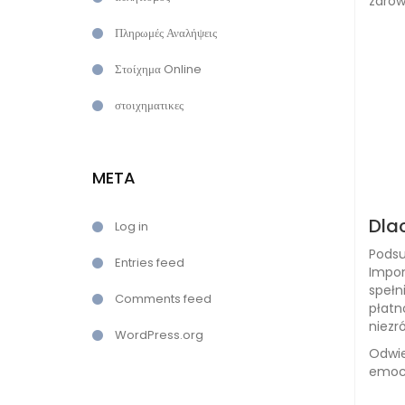
zarów
Πληρωμές Αναλήψεις
Στοίχημα Online
στοιχηματικες
META
Dla
Log in
Podsu
Entries feed
Impon
spełn
Comments feed
płatn
niezr
WordPress.org
Odwie
emocj