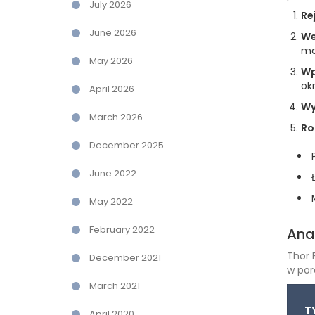
July 2026
Re
June 2026
We
mai
May 2026
Wp
ok
April 2026
Wy
March 2026
Ro
December 2025
June 2022
May 2022
February 2022
Ana
Thor 
December 2021
w por
March 2021
T
April 2020