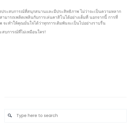
งประสบการณ์ที่สนุกสนานและมีประสิทธิภาพ ไม่ว่าจะเป็นความหลาก
มารถเพลิดเพลินกับการเล่นคาสิโนได้อย่างเต็มที่ นอกจากนี้ การที่
จะทำให้คุณมั่นใจได้ว่าทุกการเดิมพันจะเป็นไปอย่างราบรื่น
ระสบการณ์ที่ไม่เหมือนใคร!