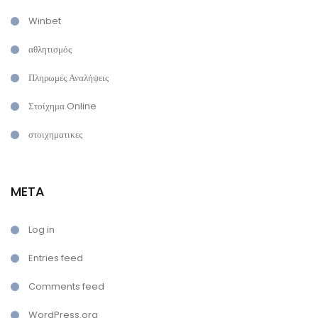
Winbet
αθλητισμός
Πληρωμές Αναλήψεις
Στοίχημα Online
στοιχηματικες
META
Log in
Entries feed
Comments feed
WordPress.org