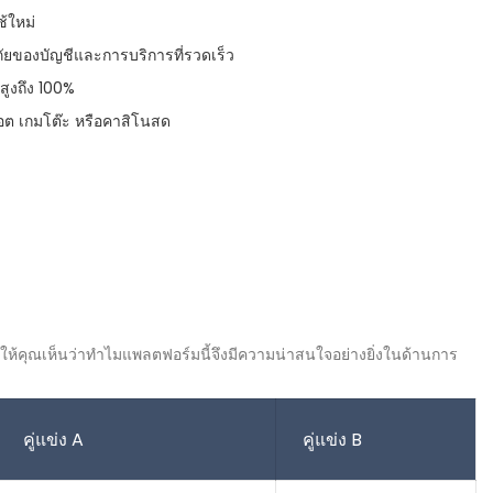
ช้ใหม่
ัยของบัญชีและการบริการที่รวดเร็ว
สูงถึง 100%
อต เกมโต๊ะ หรือคาสิโนสด
ยให้คุณเห็นว่าทำไมแพลตฟอร์มนี้จึงมีความน่าสนใจอย่างยิ่งในด้านการ
คู่แข่ง A
คู่แข่ง B