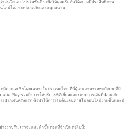
ี่น่าสนใจและโปรโมชั่นดีๆ เพื่อให้คุณเริ่มต้นได้อย่างมีประสิทธิภาพ
ออนไลน์ได้อย่างปลอดภัยและสนุกสนาน
มิภาคเอเชียโดยเฉพาะในประเทศไทย ที่นี่ผู้เล่นสามารถพบกับเกมที่มี
tic Play รวมถึงการให้บริการที่ดีเยี่ยมและระบบการเงินที่ปลอดภัย
รฝากเงินครั้งแรก ซึ่งทำให้การเริ่มต้นเล่นคาสิโนออนไลน์ง่ายขึ้นและมี
ย่างราบรื่น เราจะแนะนำขั้นตอนที่จำเป็นต่อไปนี้: