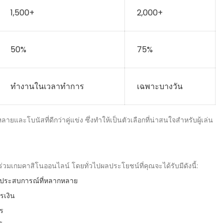
1,500+
2,000+
50%
75%
ทำงานในเวลาทำการ
เฉพาะบางวัน
และโบนัสที่ดีกว่าคู่แข่ง ซึ่งทำให้เป็นตัวเลือกที่น่าสนใจสำหรับผู้เล่น
มเกมคาสิโนออนไลน์ โดยทั่วไปผลประโยชน์ที่คุณจะได้รับมีดังนี้:
่อประสบการณ์ที่หลากหลาย
รเงิน
ร