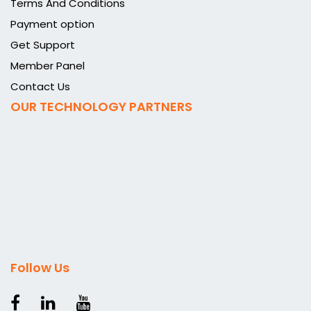
Terms And Conditions
Payment option
Get Support
Member Panel
Contact Us
OUR TECHNOLOGY PARTNERS
Follow Us