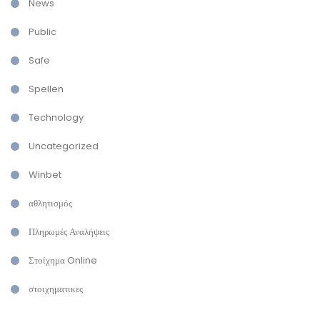
News
Public
Safe
Spellen
Technology
Uncategorized
Winbet
αθλητισμός
Πληρωμές Αναλήψεις
Στοίχημα Online
στοιχηματικες