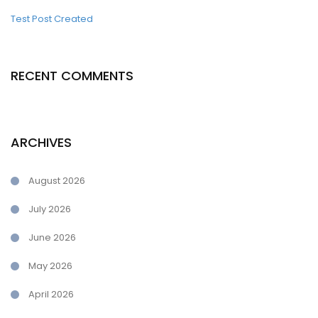
Test Post Created
RECENT COMMENTS
ARCHIVES
August 2026
July 2026
June 2026
May 2026
April 2026