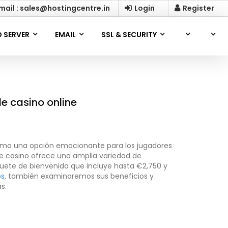
mail : sales@hostingcentre.in
Login
Register
 SERVER
EMAIL
SSL & SECURITY
le casino online
como una opción emocionante para los jugadores
te casino ofrece una amplia variedad de
uete de bienvenida que incluye hasta €2,750 y
os
, también examinaremos sus beneficios y
s.