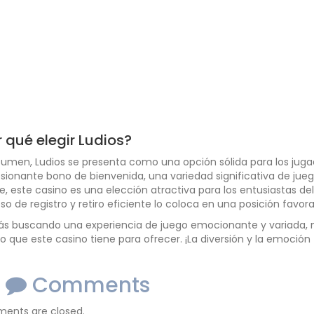
 qué elegir Ludios?
sumen, Ludios se presenta como una opción sólida para los juga
sionante bono de bienvenida, una variedad significativa de juego
te, este casino es una elección atractiva para los entusiastas 
so de registro y retiro eficiente lo coloca en una posición favor
tás buscando una experiencia de juego emocionante y variada, n
lo que este casino tiene para ofrecer. ¡La diversión y la emoción
o
Comments
ents are closed.