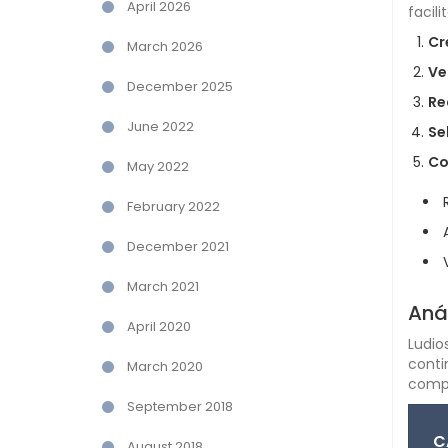
April 2026
facili
Cr
March 2026
Ve
December 2025
Re
June 2022
Se
Co
May 2022
February 2022
December 2021
March 2021
Anál
April 2020
Ludio
conti
March 2020
compa
September 2018
C
August 2018