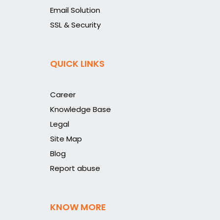
Email Solution
SSL & Security
QUICK LINKS
Career
Knowledge Base
Legal
Site Map
Blog
Report abuse
KNOW MORE