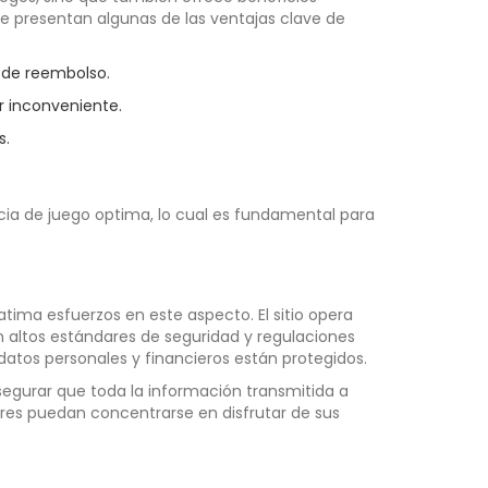
se presentan algunas de las ventajas clave de
s de reembolso.
er inconveniente.
s.
cia de juego optima, lo cual es fundamental para
catima esfuerzos en este aspecto. El sitio opera
n altos estándares de seguridad y regulaciones
 datos personales y financieros están protegidos.
egurar que toda la información transmitida a
dores puedan concentrarse en disfrutar de sus