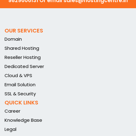
9829606131 Or email sales@hostingcentre.in
OUR SERVICES
Domain
Shared Hosting
Reseller Hosting
Dedicated Server
Cloud & VPS
Email Solution
SSL & Security
QUICK LINKS
Career
Knowledge Base
Legal