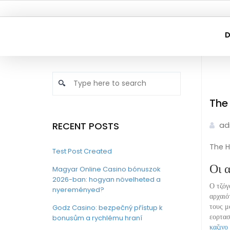
D
The
RECENT POSTS
ad
The H
Test Post Created
Οι α
Magyar Online Casino bónuszok
2026-ban: hogyan növelheted a
Ο τζόγ
nyereményed?
αρχαιό
τους μ
Godz Casino: bezpečný přístup k
εορτασ
bonusům a rychlému hraní
καζινο