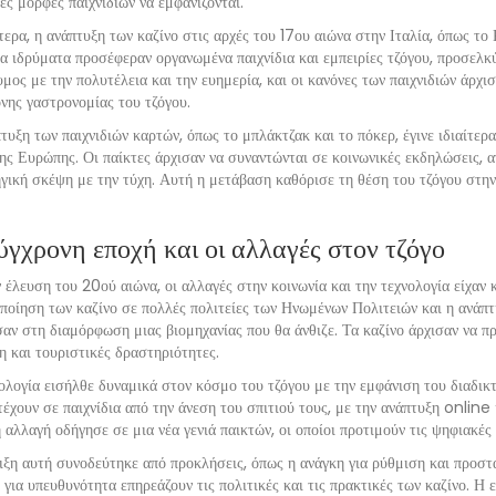
ες μορφές παιχνιδιών να εμφανίζονται.
τερα, η ανάπτυξη των καζίνο στις αρχές του 17ου αιώνα στην Ιταλία, όπως το
α ιδρύματα προσέφεραν οργανωμένα παιχνίδια και εμπειρίες τζόγου, προσελκύ
μος με την πολυτέλεια και την ευημερία, και οι κανόνες των παιχνιδιών άρχ
νης γαστρονομίας του τζόγου.
τυξη των παιχνιδιών καρτών, όπως το μπλάκτζακ και το πόκερ, έγινε ιδιαίτερ
ης Ευρώπης. Οι παίκτες άρχισαν να συναντώνται σε κοινωνικές εκδηλώσεις, 
γική σκέψη με την τύχη. Αυτή η μετάβαση καθόρισε τη θέση του τζόγου στην
ύγχρονη εποχή και οι αλλαγές στον τζόγο
 έλευση του 20ού αιώνα, οι αλλαγές στην κοινωνία και την τεχνολογία είχαν 
ποίηση των καζίνο σε πολλές πολιτείες των Ηνωμένων Πολιτειών και η ανάπτ
αν στη διαμόρφωση μιας βιομηχανίας που θα άνθιζε. Τα καζίνο άρχισαν να πρ
η και τουριστικές δραστηριότητες.
ολογία εισήλθε δυναμικά στον κόσμο του τζόγου με την εμφάνιση του διαδικ
έχουν σε παιχνίδια από την άνεση του σπιτιού τους, με την ανάπτυξη online
 αλλαγή οδήγησε σε μια νέα γενιά παικτών, οι οποίοι προτιμούν τις ψηφιακές 
ιξη αυτή συνοδεύτηκε από προκλήσεις, όπως η ανάγκη για ρύθμιση και προστ
 για υπευθυνότητα επηρεάζουν τις πολιτικές και τις πρακτικές των καζίνο. Η