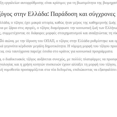
ξη εργαλείων αυτορρύθμισης είναι κρίσιμες για τη βιωσιμότητα της βιομηχαν
ζόγος στην Ελλάδα: Παράδοση και σύγχρονες 
λλάδα, ο τζόγος έχει μακρά ιστορία, καθώς ήταν μέρος της καθημερινής ζωής
δια με ζάρια στις αγορές, ο τζόγος διαμόρφωσε την κοινωνική ζωή των Ελλήνω
ς, συμμετέχοντας σε διάφορες μορφές στοιχηματισμού και αναζητώντας τη νί
0ό αιώνα, με την ίδρυση του ΟΠΑΠ, ο τζόγος στην Ελλάδα ρυθμίστηκε και ορ
κά γεγονότα κέρδισαν μεγάλη δημοτικότητα. Η νόμιμη μορφή του τζόγου προ
ια, ενώ ταυτόχρονα παρείχε έσοδα στο κράτος για κοινωνικά προγράμματα.
, ο διαδικτυακός τζόγος αυξάνεται συνεχώς, με πολλές πλατφόρμες να προσφέ
χνολογίας και η χρήση κινητών συσκευών έχουν αλλάξει τη μορφή του τζόγου,
κή νομοθεσία προσαρμόζεται στα νέα δεδομένα, επιδιώκοντας να εξασφαλίσει