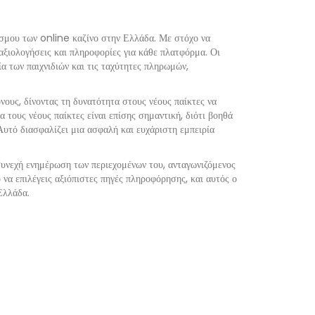
όσμου των online καζίνο στην Ελλάδα. Με στόχο να
 αξιολογήσεις και πληροφορίες για κάθε πλατφόρμα. Οι
α των παιχνιδιών και τις ταχύτητες πληρωμών,
νους, δίνοντας τη δυνατότητα στους νέους παίκτες να
 τους νέους παίκτες είναι επίσης σημαντική, διότι βοηθά
υτό διασφαλίζει μια ασφαλή και ευχάριστη εμπειρία
συνεχή ενημέρωση των περιεχομένων του, ανταγωνιζόμενος
 να επιλέγεις αξιόπιστες πηγές πληροφόρησης, και αυτός ο
Ελλάδα.