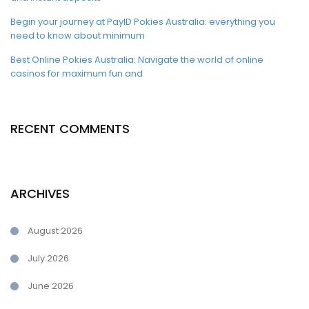
Begin your journey at PayID Pokies Australia: everything you
need to know about minimum
Best Online Pokies Australia: Navigate the world of online
casinos for maximum fun and
RECENT COMMENTS
ARCHIVES
August 2026
July 2026
June 2026