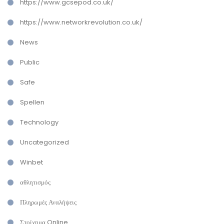
https://www.gcsepod.co.uk/
https://www.networkrevolution.co.uk/
News
Public
Safe
Spellen
Technology
Uncategorized
Winbet
αθλητισμός
Πληρωμές Αναλήψεις
Στοίχημα Online