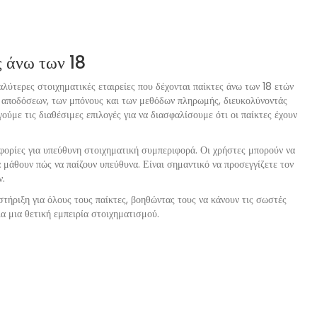
ς άνω των 18
αλύτερες στοιχηματικές εταιρείες που δέχονται παίκτες άνω των 18 ετών
 αποδόσεων, των μπόνους και των μεθόδων πληρωμής, διευκολύνοντάς
ούμε τις διαθέσιμες επιλογές για να διασφαλίσουμε ότι οι παίκτες έχουν
φορίες για υπεύθυνη στοιχηματική συμπεριφορά. Οι χρήστες μπορούν να
 μάθουν πώς να παίζουν υπεύθυνα. Είναι σημαντικό να προσεγγίζετε τον
ν.
τήριξη για όλους τους παίκτες, βοηθώντας τους να κάνουν τις σωστές
ια μια θετική εμπειρία στοιχηματισμού.