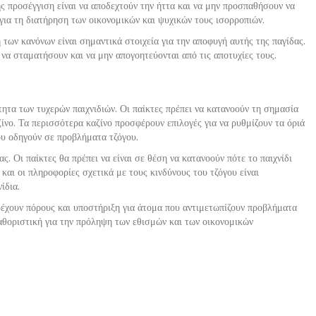
ς προσέγγιση είναι να αποδεχτούν την ήττα και να μην προσπαθήσουν να
 για τη διατήρηση των οικονομικών και ψυχικών τους ισορροπιών.
 των κανόνων είναι σημαντικά στοιχεία για την αποφυγή αυτής της παγίδας.
 να σταματήσουν και να μην απογοητεύονται από τις αποτυχίες τους.
ητα των τυχερών παιχνιδιών. Οι παίκτες πρέπει να κατανοούν τη σημασία
ζίνο. Τα περισσότερα καζίνο προσφέρουν επιλογές για να ρυθμίζουν τα όριά
ου οδηγούν σε προβλήματα τζόγου.
. Οι παίκτες θα πρέπει να είναι σε θέση να κατανοούν πότε το παιχνίδι
και οι πληροφορίες σχετικά με τους κινδύνους του τζόγου είναι
ίδια.
αρέχουν πόρους και υποστήριξη για άτομα που αντιμετωπίζουν προβλήματα
 καθοριστική για την πρόληψη των εθισμών και των οικονομικών