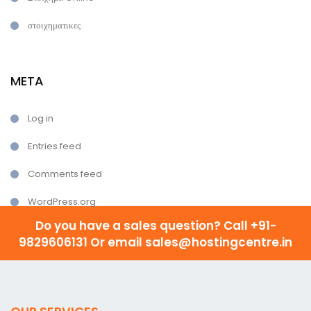
στοιχηματικες
META
Log in
Entries feed
Comments feed
WordPress.org
Do you have a sales question? Call
+91-
9829606131 Or email sales@hostingcentre.in