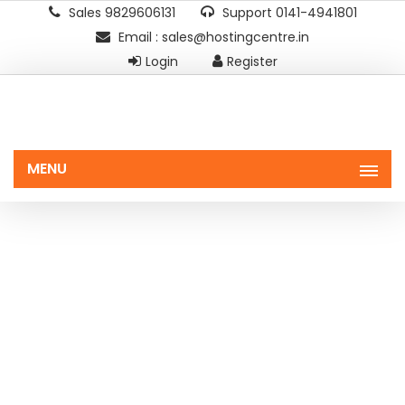
Sales 9829606131
Support 0141-4941801
Email : sales@hostingcentre.in
Login
Register
MENU